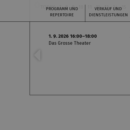
TODAY
7
8
9
10
11
12
13
14
15
PROGRAMM UND
VERKAUF UND
REPERTOIRE
DIENSTLEISTUNGEN
1. 9. 2026 16:00–18:00
Das Grosse Theater