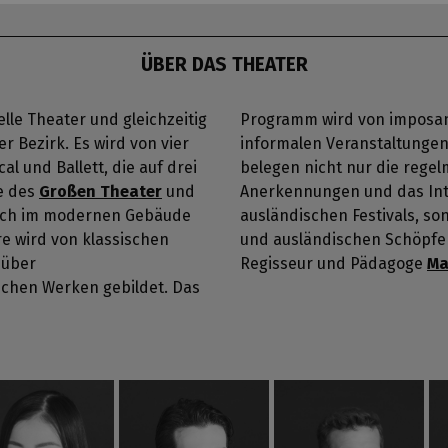
ÜBER DAS THEATER
elle Theater und gleichzeitig
Programm wird von imposa
r Bezirk. Es wird von vier
informalen Veranstaltungen
l und Ballett, die auf drei
belegen nicht nur die regel
e des
Großen Theater
und
Anerkennungen und das Int
sich im modernen Gebäude
 Festivals, sondern auch das Gastieren der tschechischen
e wird von klassischen
tung hat seit 2014 der
 über
Regisseur und Pädagoge
Ma
schen Werken gebildet. Das