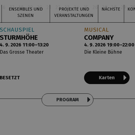
16
17
18
19
20
21
22
23
24
25
26
27
28
29
3
ENSEMBLES UND
PROJEKTE UND
NÄCHSTE
KO
SZENEN
VERANSTALTUNGEN
SCHAUSPIEL
MUSICAL
STURMHÖHE
COMPANY
4. 9. 2026 11:00–13:20
4. 9. 2026 19:00–22:00
Das Grosse Theater
Die Kleine Bühne
BESETZT
Karten
PROGRAM