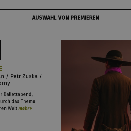
AUSWAHL VON PREMIEREN
E
ián / Petr Zuska /
korný
 Ballettabend,
durch das Thema
ren Welt
mehr