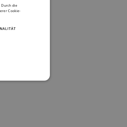
 Durch die
CZECH
erer Cookie-
ENGLISH
GERMAN
NALITÄT