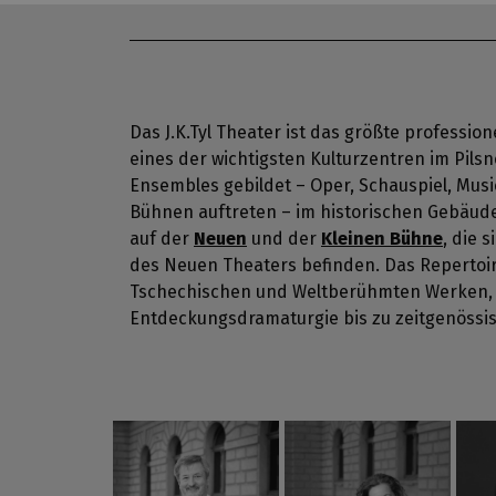
Das J.K.Tyl Theater ist das größte profession
eines der wichtigsten Kulturzentren im Pilsne
Ensembles gebildet – Oper, Schauspiel, Musica
Bühnen auftreten – im historischen Gebäud
auf der
Neuen
und der
Kleinen Bühne
, die 
ausländischen
des Neuen Theaters befinden. Das Repertoir
und ausländischen Schöpfer. Die Theaterlei
Tschechischen und Weltberühmten Werken,
Entdeckungsdramaturgie bis zu zeitgenössi