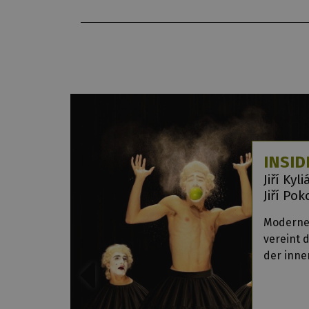
INSID
Jiří Kyl
Jiří Po
Moderner
vereint 
der inne