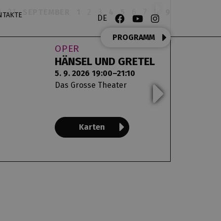
0
31
SEPTEMBER
1
2
3
4
5
6
7
8
9
10
11
12
NTAKTE
DE
PROGRAMM
OPER
BALL
HÄNSEL UND GRETEL
INSID
5. 9. 2026 19:00–21:10
5. 9. 2
Das Grosse Theater
Die Ne
Karten