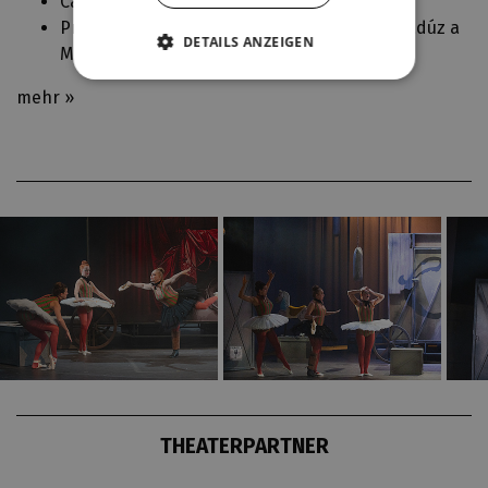
Caroline Crale (
Go Back for Murder
)
Prolog, Královna Nyola, Radúzova matka (
Radúz a
DETAILS ANZEIGEN
Mahulena
)
mehr »
THEATERPARTNER