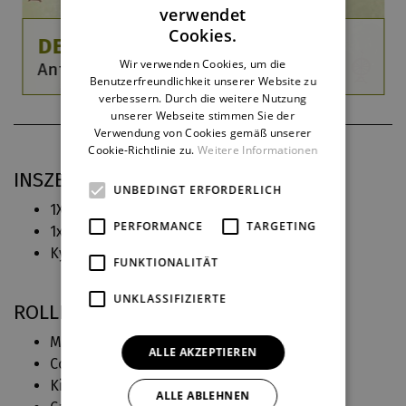
verwendet
CZECH
Cookies.
DER BLUMENSTRAUSS
ENGLISH
Wir verwenden Cookies, um die
Antonín Dvořák / Richard Ševčík
Benutzerfreundlichkeit unserer Website zu
GERMAN
verbessern. Durch die weitere Nutzung
unserer Webseite stimmen Sie der
Verwendung von Cookies gemäß unserer
Cookie-Richtlinie zu.
Weitere Informationen
INSZENIERUNGSPRAXIS BEI DJKT
UNBEDINGT ERFORDERLICH
1X6 pohádek
(2019)
Kostýmy
PERFORMANCE
TARGETING
1x6 pohádek
(2019)
Kostýmy
Kytice
(2018)
Hlasy nahráli
FUNKTIONALITÄT
UNKLASSIFIZIERTE
ROLLEN IN DJKT
Marie Turová (
Být nebo nebýt
)
ALLE AKZEPTIEREN
Coletta (
Maškaráda
)
Kitty, jeho žena (
Souhlas
)
ALLE ABLEHNEN