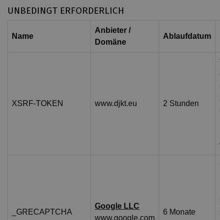
UNBEDINGT ERFORDERLICH
Anbieter /
Name
Ablaufdatum
Domäne
XSRF-TOKEN
www.djkt.eu
2 Stunden
Google LLC
_GRECAPTCHA
6 Monate
www.google.com