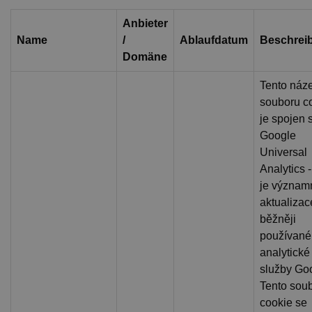
Anbieter
Name
/
Ablaufdatum
Beschrei
Domäne
Tento náz
souboru c
je spojen 
Google
Universal
Analytics 
je význam
aktualizac
běžněji
používané
analytické
služby Go
Tento sou
cookie se