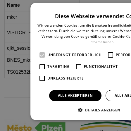
Name
Anbieter / Domäne
Diese Webseite verwendet C
mkcr
mk.gov.cz
Wir verwenden Cookies, um die Benutzerfreundlichkei
YouTube
verbessern. Durch die weitere Nutzung unserer Webse
VISITOR_PRIVACY_METADATA
.youtube.com
Verwendung von Cookies gemäß unserer Cookie-Richt
Informationen
djkt_session
www.djkt.eu
UNBEDINGT ERFORDERLICH
PERFO
BNES_mkcr
mk.gov.cz
TARGETING
FUNKTIONALITÄT
TS012532bb
.literarnikavarna.djkt.eu
UNKLASSIFIZIERTE
ALLE AKZEPTIEREN
ALLE AB
THEATERPARTNER
DETAILS ANZEIGEN