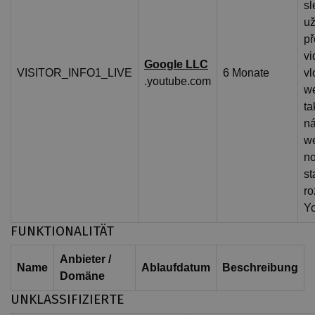
sl
už
př
vi
Google LLC
VISITOR_INFO1_LIVE
6 Monate
vl
.youtube.com
w
ta
ná
w
n
st
ro
Yo
FUNKTIONALITÄT
Anbieter /
Name
Ablaufdatum
Beschreibung
Domäne
UNKLASSIFIZIERTE