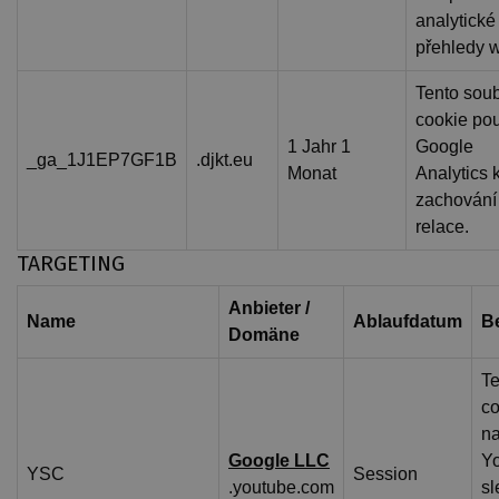
analytické
přehledy 
Tento sou
cookie po
1 Jahr 1
Google
_ga_1J1EP7GF1B
.djkt.eu
Monat
Analytics 
zachování
relace.
TARGETING
Anbieter /
Name
Ablaufdatum
B
Domäne
Te
co
na
Google LLC
Y
YSC
Session
.youtube.com
sl