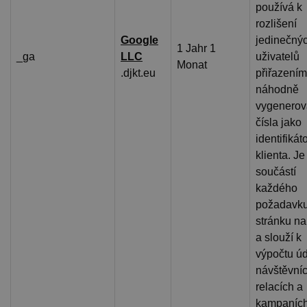
používá k
rozlišení
Google
jedinečný
1 Jahr 1
_ga
LLC
uživatelů
Monat
.djkt.eu
přiřazením
náhodně
vygenero
čísla jako
identifikát
klienta. Je
součástí
každého
požadavku
stránku n
a slouží k
výpočtu úd
návštěvníc
relacích a
kampaních