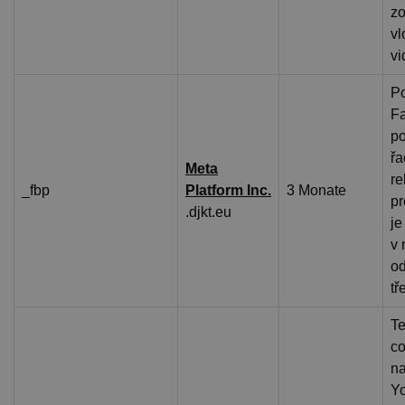
zo
vl
vi
P
F
po
řa
Meta
re
_fbp
Platform Inc.
3 Monate
pr
.djkt.eu
je
v 
od
tř
Te
co
na
Yo