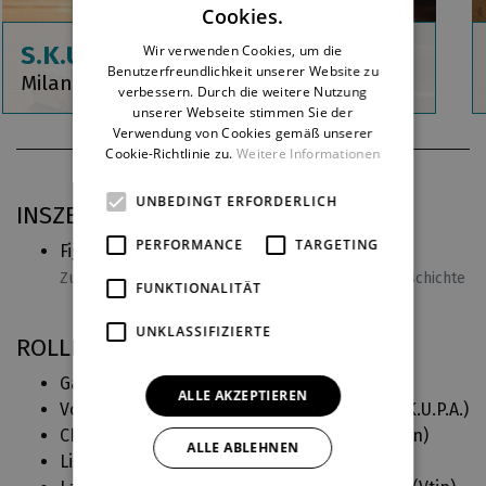
Cookies.
ENGLISH
S.K.U.P.A.
Wir verwenden Cookies, um die
Benutzerfreundlichkeit unserer Website zu
GERMAN
Milan Šotek
verbessern. Durch die weitere Nutzung
unserer Webseite stimmen Sie der
Verwendung von Cookies gemäß unserer
Cookie-Richtlinie zu.
Weitere Informationen
UNBEDINGT ERFORDERLICH
INSZENIERUNGSPRAXIS BEI DJKT
PERFORMANCE
TARGETING
Figarova svatba aneb Bláznivý den
(2025)
Zusammenarbeit an einer musikalischen Liebesgeschichte
FUNKTIONALITÄT
UNKLASSIFIZIERTE
ROLLEN IN DJKT
Gangsteři (
Dogville
)
ALLE AKZEPTIEREN
Voják SS 1, Loutkoherec 1, Jiří Trnka, bicí (
S.K.U.P.A.
)
Cherubín (
Figarova svatba aneb Bláznivý den
)
ALLE ABLEHNEN
Linton (
Na Větrné hůrce
)