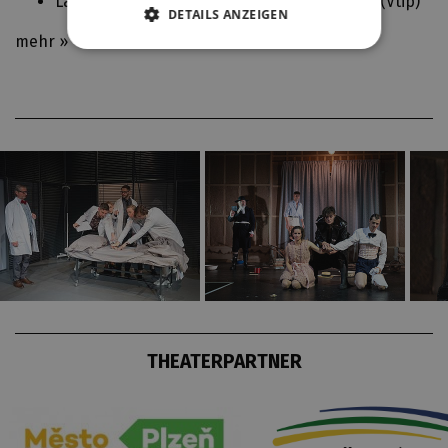
Laboranti, lékaři, studenti, resuscitační tým (
Vtip
)
DETAILS ANZEIGEN
mehr »
THEATERPARTNER