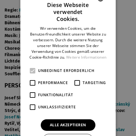
Diese Webseite
Regie:
Radovan Lipus
verwendet
CZECH
Dramaturgie:
Dana Hlaváčová
Cookies.
Bühnenbild:
Marek Zákostelecký
ENGLISH
Wir verwenden Cookies, um die
Kostüme:
Tomáš Kypta
Benutzerfreundlichkeit unserer Website zu
GERMAN
Musik:
Jan Matásek
verbessern. Durch die weitere Nutzung
Musikalische Leitung:
Albert Pechmann
unserer Webseite stimmen Sie der
Choreografie:
Richard Ševčík
Verwendung von Cookies gemäß unserer
Filmanimation:
Lukáš Kellner
Cookie-Richtlinie zu.
Weitere Informationen
Lichtdesign:
Jakub Sloup
Inspizient:
Martin Chmelař
UNBEDINGT ERFORDERLICH
Souffleur:
Gabriela Vašková
PERFORMANCE
TARGETING
PERSONEN UND BESETZUNGEN
FUNKTIONALITÄT
Josef Skupa:
Michal Štěrba
Německý vyšetřovatel Hans Ritter, Nohsled:
Martin Stránský
UNKLASSIFIZIERTE
Strýc, dějepisář prof. Horák, Sergej Vladimirovič Obrazcov:
Josef Nechutný
Rytíř, Výčepní Beránek U Halánků, Dozorce Komisárek,
ALLE AKZEPTIEREN
Velitel, Major, Švejk, Filmový režisér, K. Gottwald:
Jaroslav