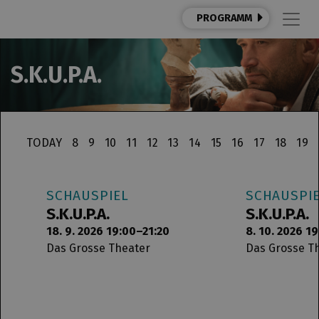
PROGRAMM
S.K.U.P.A.
TODAY
8
9
10
11
12
13
14
15
16
17
18
19
SCHAUSPIEL
SCHAUSPI
S.K.U.P.A.
S.K.U.P.A.
18. 9. 2026 19:00–21:20
8. 10. 2026 1
Das Grosse Theater
Das Grosse T