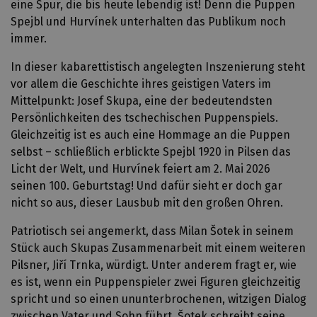
eine Spur, die bis heute lebendig ist! Denn die Puppen
Spejbl und Hurvínek unterhalten das Publikum noch
immer.
In dieser kabarettistisch angelegten Inszenierung steht
vor allem die Geschichte ihres geistigen Vaters im
Mittelpunkt: Josef Skupa, eine der bedeutendsten
Persönlichkeiten des tschechischen Puppenspiels.
Gleichzeitig ist es auch eine Hommage an die Puppen
selbst – schließlich erblickte Spejbl 1920 in Pilsen das
Licht der Welt, und Hurvínek feiert am 2. Mai 2026
seinen 100. Geburtstag! Und dafür sieht er doch gar
nicht so aus, dieser Lausbub mit den großen Ohren.
Patriotisch sei angemerkt, dass Milan Šotek in seinem
Stück auch Skupas Zusammenarbeit mit einem weiteren
Pilsner, Jiří Trnka, würdigt. Unter anderem fragt er, wie
es ist, wenn ein Puppenspieler zwei Figuren gleichzeitig
spricht und so einen ununterbrochenen, witzigen Dialog
zwischen Vater und Sohn führt. Šotek schreibt seine