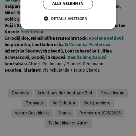
Matějka
ALLE ABLEHNEN
Kašpárek, F. Fiala (Ferenc Futurista), Revoluční Kašpárek,
Miloš Kirschner, piano, akordeon:
Marek Mikulášek
DETAILS ANZEIGEN
Voják SS 1, Loutkoherec 1, Jiří Trnka, bicí:
Matyáš Greif
Voják SS 2, Loutkoherec 2, spolužák Cháchár, P. Páv, Gustav
Nosek:
Petr Urban
Čarodějnice, Němčinářka Frau Rohrstock:
Apolena Veldová
Inspicientka, Loutkoherečka 2:
Veronika Pichlerová
Inženýrka Škodových závodů, Loutkoherečka 1, Jiřina
Schwarzová, později Skupová:
Kamila Šmejkalová
kontrabas:
Albert Pechmann / Samuel Pechmann
saxofon, klarinet:
Vít Mikulanda / Jakub Škarda
Dramedy
Arbeit aus der heutigen Zeit
Erwachsene
Teenager
für Schulen
Weltprämiere
wahre Geschichte
Drama
Premieren 2025/2026
Tschechischer Autor