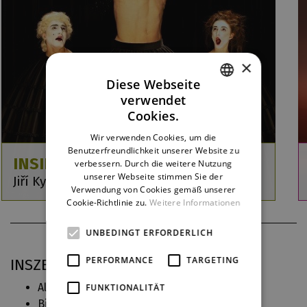
×
Diese Webseite
verwendet
CZECH
Cookies.
ENGLISH
Wir verwenden Cookies, um die
Benutzerfreundlichkeit unserer Website zu
GERMAN
INSIDE
verbessern. Durch die weitere Nutzung
unserer Webseite stimmen Sie der
Jiří Kylián / Petr Zuska / Jiří Pokorný
Verwendung von Cookies gemäß unserer
Cookie-Richtlinie zu.
Weitere Informationen
UNBEDINGT ERFORDERLICH
PERFORMANCE
TARGETING
INSZENIERUNGSPRAXIS BEI DJKT
Alenka v říši divů
(2019)
FUNKTIONALITÄT
Pohybová spolupráce
Billy Elliot
(2019)
Vorbereitung der