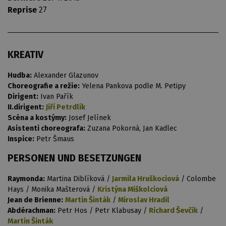
Reprise
27
KREATIV
Hudba:
Alexander Glazunov
Choreografie a režie:
Yelena Pankova podle M. Petipy
Dirigent:
Ivan Pařík
II.dirigent:
Jiří Petrdlík
Scéna a kostýmy:
Josef Jelínek
Asistenti choreografa:
Zuzana Pokorná, Jan Kadlec
Inspice:
Petr Šmaus
PERSONEN UND BESETZUNGEN
Raymonda:
Martina Diblíková /
Jarmila Hruškociová
/ Colombe
Hays / Monika Mašterová /
Kristýna Miškolciová
Jean de Brienne:
Martin Šinták
/
Miroslav Hradil
Abdérachman:
Petr Hos / Petr Klabusay /
Richard Ševčík
/
Martin Šinták