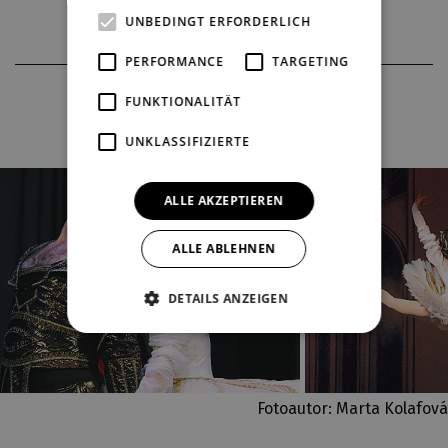
UNBEDINGT ERFORDERLICH
PERFORMANCE
TARGETING
FOTOS AUS DER PRODUKTION
FUNKTIONALITÄT
UNKLASSIFIZIERTE
ALLE AKZEPTIEREN
ALLE ABLEHNEN
DETAILS ANZEIGEN
Fotoautor: Marta Kolafová