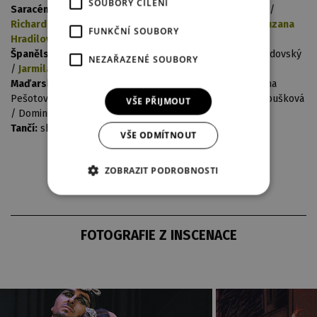
SOUBORY CÍLENÍ
Saracéni sólo:
Petr Hos / Pavel Tručka /
Martin Šinták
/
Richard Ševčík
/ Kateřina Štruncová / Nela Mrázová /
Zuzana
FUNKČNÍ SOUBORY
Hradilová
Španělský tanec:
Petr Tručka / Petr Laštovka / Aleš Lindovský
NEZAŘAZENÉ SOUBORY
/
Jarmila Hruškociová
/ Nela Mrázová
Maďarský tanec:
Nikola Pažoutová / Jiří Csevár / Kristýna
Pešotová / Krystýna Peštová / Milan Maláč / Martina Drbušková
VŠE PŘIJMOUT
/ Dominik Peřina / Martina Diblíková
Tančí:
sbor baletu DJKT / děti baletní školy DJKT
VŠE ODMÍTNOUT
ZOBRAZIT PODROBNOSTI
FOTOGRAFIE Z INSCENACE