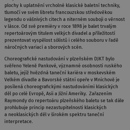
plochy k uplatnění vrcholné klasické baletní techniky,
tlumočí ve svém libretu francouzskou středověkou
legendu o vášnivých citech a niterném souboji o věrnost
v lásce. Od své premiéry v roce 1898 je balet trvalým
repertoárovým titulem velkých divadel a příležitostí
prezentovat vyspělost sólistů i celého souboru v řadě
náročných variací a sborových scén.
Choreografické nastudování v plzeňském DJKT bylo
svěřeno Yeleně Pankové, významné osobnosti ruského
baletu, jejíž hvězdná taneční kariéra v moskevském
Velkém divadle a Bavorské státní opeře v Mnichově je
posílená choreografickými nastudováními klasických
děl po celé Evropě, Asii a Jižní Ameriky. Zařazením
Raymondy do repertoáru plzeňského baletu se tak dále
prohlubuje princip nezastupitelnosti klasických
a neoklasických děl v širokém spektru taneční
interpretace.