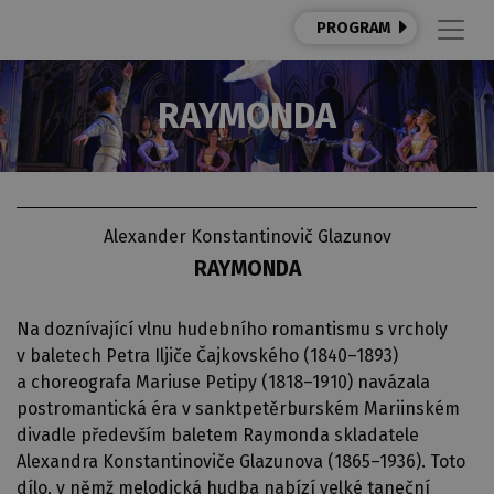
PROGRAM
RAYMONDA
Alexander Konstantinovič Glazunov
RAYMONDA
Na doznívající vlnu hudebního romantismu s vrcholy
v baletech Petra Iljiče Čajkovského (1840–1893)
a choreografa Mariuse Petipy (1818–1910) navázala
postromantická éra v sanktpetěrburském Mariinském
divadle především baletem Raymonda skladatele
Alexandra Konstantinoviče Glazunova (1865–1936). Toto
dílo, v němž melodická hudba nabízí velké taneční