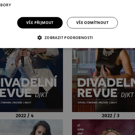
UBORY
VŠE PŘIJMOUT
VŠE ODMÍTNOUT
ZOBRAZIT PODROBNOSTI
2022 / 4
2022 / 3