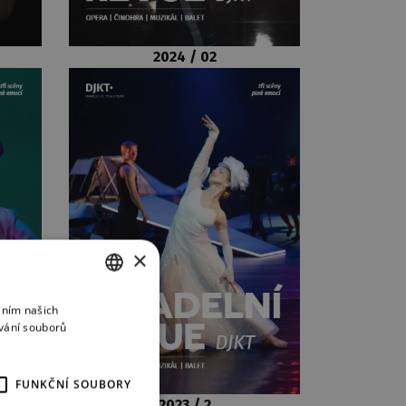
2024 / 02
×
áním našich
CZECH
vání souborů
ENGLISH
GERMAN
FUNKČNÍ SOUBORY
2023 / 2