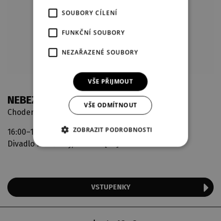
SOUBORY CÍLENÍ
FUNKČNÍ SOUBORY
NEZAŘAZENÉ SOUBORY
VŠE PŘIJMOUT
NEBEZPEČNÉ ZNÁMOSTI
VŠE ODMÍTNOUT
Choderlos de Laclos / Jakub Čermák
ZOBRAZIT PODROBNOSTI
16:00–18:25
Velké divadlo
Divadlo F. X. Šaldy, Liberec [CZ]
VSTUPENKY