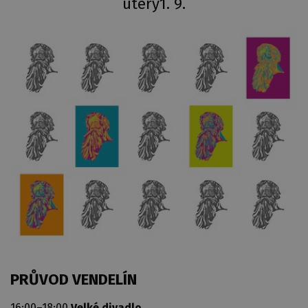
úterý
1. 9.
PRŮVOD VENDELÍN
16:00–18:00
Velké divadlo