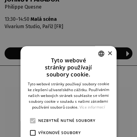
Philippe Quesne
13:30–14:50
Malá scéna
Vivarium Studio, Paříž [FR]
×
VSTUPENKY
Tyto webové
stránky používají
CZECH
soubory cookie.
sobota
12. 9.
ENGLISH
Tyto webové stránky používají soubory cookie
ke zlepšení uživatelského zážitku. Používáním
GERMAN
našich webových stránek souhlasíte se všemi
soubory cookie v souladu s našimi zásadami
používání souborů cookie.
Více informací
NEZBYTNĚ NUTNÉ SOUBORY
VÝKONOVÉ SOUBORY