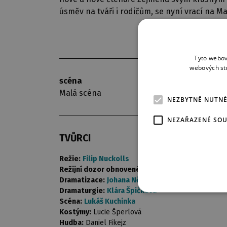
úsměv na tváři i rodičům, se nyní vrací na M
Tyto webov
webových st
scéna
premi
Malá scéna
8. 12.
NEZBYTNĚ NUTN
NEZAŘAZENÉ SO
TVŮRCI
Režie:
Filip Nuckolls
Režijní dozor obnovené premiéry:
Klára Špičková
Dramatizace:
Johana Němcová
Dramaturgie:
Klára Špičková
Scéna:
Lukáš Kuchinka
Kostýmy:
Lucie Šperlová
Hudba:
Daniel Fikejz