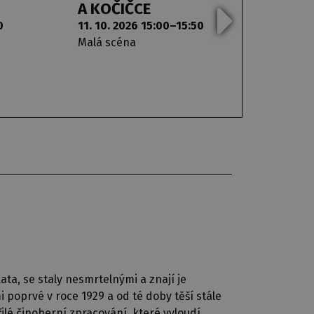
A KOČIČCE
A KO
0
11. 10. 2026 15:00–15:50
11. 10.
Malá scéna
Malá s
ata, se staly nesmrtelnými a znají je
 poprvé v roce 1929 a od té doby těší stále
lé činoherní zpracování, které vyloudí