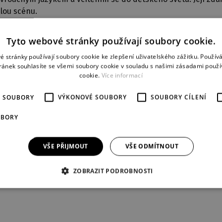
alou scénu.
Tyto webové stránky používají soubory cookie.
é stránky používají soubory cookie ke zlepšení uživatelského zážitku. Použív
ránek souhlasíte se všemi soubory cookie v souladu s našimi zásadami použí
cookie.
Více informací
éra
délka představení
 2018
50 min
É SOUBORY
VÝKONOVÉ SOUBORY
SOUBORY CÍLENÍ
UBORY
OSOBY A OBSAZENÍ
VŠE PŘIJMOUT
VŠE ODMÍTNOUT
Pejsek:
Matyáš Greif
Kočička:
Eliška Vocelová
ZOBRAZIT PODROBNOSTI
Ostatní role:
Jaroslav Matějka