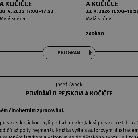
A KOČIČCE
A KOČIČCE
20. 9. 2026 17:00–17:50
23. 9. 2026 10:00–10:5
Malá scéna
Malá scéna
ZADÁNO
PROGRAM
Josef Čapek
POVÍDÁNÍ O PEJSKOVI A KOČIČCE
ném činoherním zpracování.
 pejsek s kočičkou myli podlahu nebo Jak si pejsek roztrhl kať
dičů až po ty nejmenší. Knížka vyšla s autorovými ilustracemi
oucným jazykem a vcítěním se do dětského světa. Její zdaři