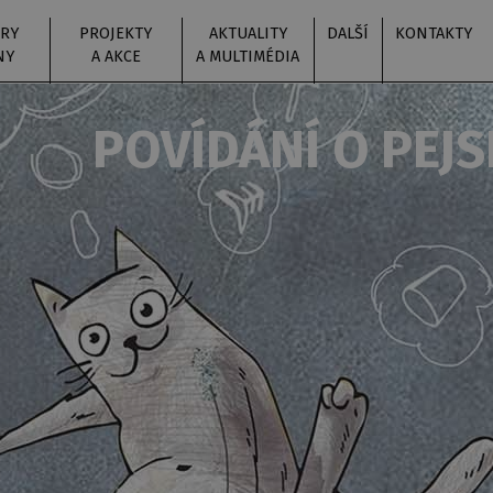
RY
PROJEKTY
AKTUALITY
DALŠÍ
KONTAKTY
NY
A AKCE
A MULTIMÉDIA
POVÍDÁNÍ O PEJS