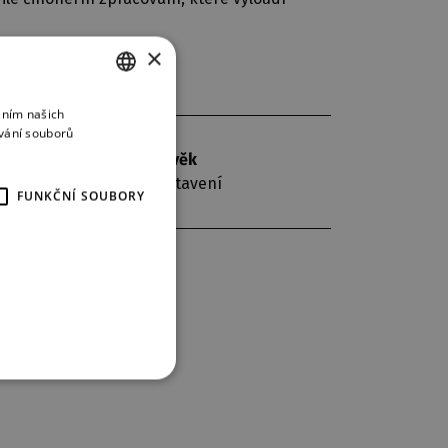
×
áním našich
CZECH
vání souborů
ENGLISH
doporučený věk
GERMAN
Dětské představení
FUNKČNÍ SOUBORY