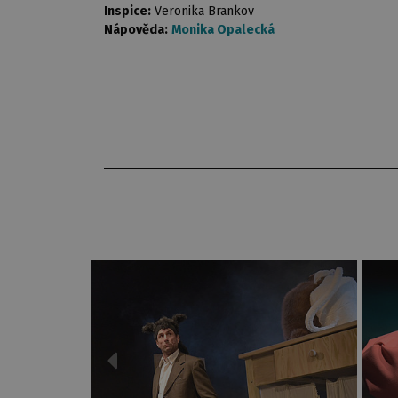
Inspice:
Veronika Brankov
Nápověda:
Monika Opalecká