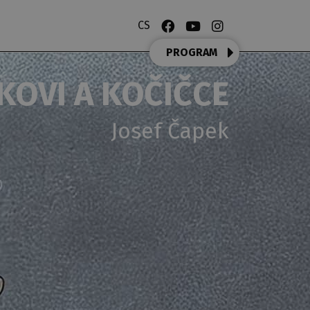
CS
PROGRAM
KOVI A KOČIČCE
Josef Čapek