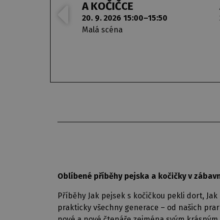
A KOČIČCE
20. 9. 2026 15:00–15:50
Malá scéna
Oblíbené příběhy pejska a kočičky v zábav
Příběhy Jak pejsek s kočičkou pekli dort, Jak
prakticky všechny generace – od našich praro
nové a nové čtenáře zejména svým krásným vr