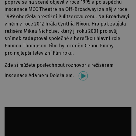
poprvé se na scéně objevil v roce 1995 a po úspěchu
inscenace MCC Theatre na Off-Broadwayi za něj v roce
1999 obdržela prestižní Pulitzerovu cenu. Na Broadwayi
v něm v roce 2012 hrála Cynthia Nixon. Hra pak zaujala
režiséra Mikea Nicholse, který ji roku 2001 pro svůj
snímek zadaptoval společně s herečkou hlavní role
Emmou Thompson. Film byl oceněn Cenou Emmy
pro nejlepší televizní film roku.
Zde si můžete poslechnout rozhovor s režisérem
inscenace Adamem Doležalem.