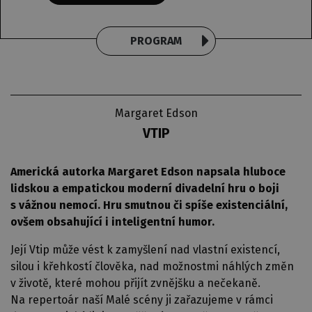
PROGRAM
Margaret Edson
VTIP
Americká autorka Margaret Edson napsala hluboce
lidskou a empatickou moderní divadelní hru o boji
s vážnou nemocí. Hru smutnou či spíše existenciální,
ovšem obsahující i inteligentní humor.
Její Vtip může vést k zamyšlení nad vlastní existencí,
silou i křehkostí člověka, nad možnostmi náhlých změn
v životě, které mohou přijít zvnějšku a nečekaně.
Na repertoár naší Malé scény ji zařazujeme v rámci