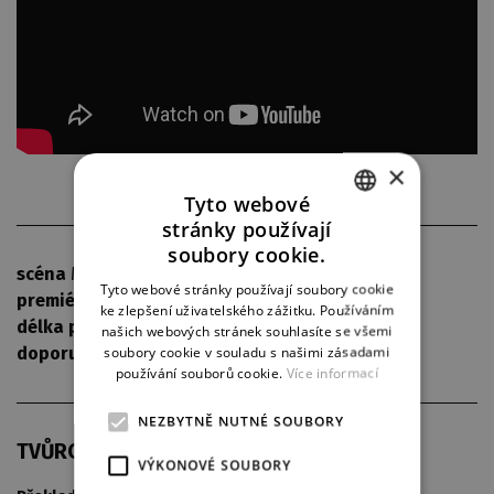
×
Tyto webové
stránky používají
CZECH
soubory cookie.
scéna
Malá scéna
ENGLISH
Tyto webové stránky používají soubory cookie
premiéra
25. 10. 2025
ke zlepšení uživatelského zážitku. Používáním
GERMAN
délka představení
95 min
našich webových stránek souhlasíte se všemi
soubory cookie v souladu s našimi zásadami
doporučený věk
od 15 let
používání souborů cookie.
Více informací
NEZBYTNĚ NUTNÉ SOUBORY
TVŮRCI
VÝKONOVÉ SOUBORY