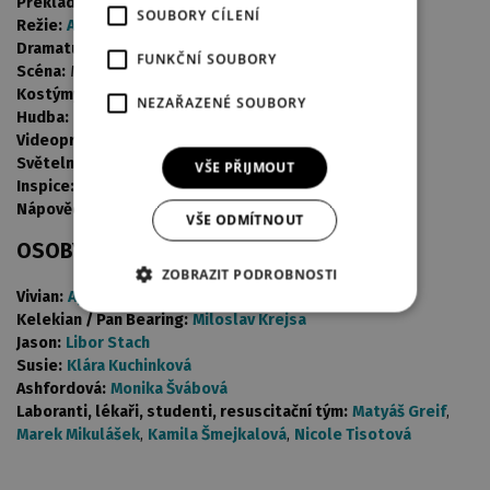
Překlad:
Zuzana Ščerbová
SOUBORY CÍLENÍ
Režie:
Adam Doležal
Dramaturgie:
Zdeněk Janál
FUNKČNÍ SOUBORY
Scéna:
Michal Syrový
Kostýmy:
Agnieszka Pátá Oldak
NEZAŘAZENÉ SOUBORY
Hudba:
Petr Zeman
Videoprojekce:
Lukáš Kellner
Světelný design:
Antonín Pfleger
VŠE PŘIJMOUT
Inspice:
Martin Chmelař
Nápověda:
David Kubát
VŠE ODMÍTNOUT
OSOBY A OBSAZENÍ
ZOBRAZIT PODROBNOSTI
Vivian:
Apolena Veldová
Kelekian / Pan Bearing:
Miloslav Krejsa
Jason:
Libor Stach
Susie:
Klára Kuchinková
Ashfordová:
Monika Švábová
Laboranti, lékaři, studenti, resuscitační tým:
Matyáš Greif
,
Marek Mikulášek
,
Kamila Šmejkalová
,
Nicole Tisotová