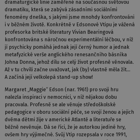
dramaturgické linie zaměřené na současnou světovou
dramatiku, která se zabývá zásadními sociálními
fenomény dneška, s jakými jsme mnohdy konfrontováni
i v běžném životě. Konkrétně v Edsonové Vtipu je vážená
profesorka britské literatury Vivian Bearingová
konfrontována s náročnou experimentální léčbou, v níž
jí psychicky pomáhá jednak její černý humor a jednak
metafyzické verše anglického renesančního básníka
Johna Donna, jehož dílu se celý život profesně věnovala.
Až v tu chvíli začne uvažovat, jak (by) vlastně měla žít…
A začíná její velkolepá stand-up show!
Margaret „Maggie“ Edson (nar. 1961) pro svoji hru
nalezla inspiraci v nemocnici, v níž nějakou dobu
pracovala. Profesně se ale věnuje středoškolské
pedagogice v oboru sociální péče, se svojí ženou a jejich
dvěma dětmi žije v americké Atlantě a literatuře se
běžně nevěnuje. Dá se říci, že je autorkou jediné hry,
ovšem hry výjimečné. Svůj Vtip rozepsala v roce 1991,