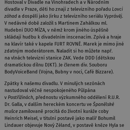
Hostoval v Divadle na Vinohradech a v Národním
divadle v Praze, děti ho znají z televizního pořadu
Lovci
záhad
a dospělí jako Jirku z televizního seriálu
Vyprávěj
.
V nedávné době založil s Martinem Zahálkou ml.
Hudební DUO MÍZA, v němž krom jiného úspěšně
skládají hudbu k divadelním inscenacím. Zpívá a hraje
na klavír také v kapele FURT ROVNĚ. Marek je mimo jiné
zdatným moderátorem. Naladit si ho můžete např.
na vlnách televizní stanice ZAK. Vede DDD (dětskou
dramatickou dílnu DJKT). Je členem div. Souboru
BodyVoiceBand (Vojna, Bubny v noci, Café Bizzare).
Zpátky k našemu divadlu. V minulých sezónách
nastudoval věčně nespokojeného Půlpána
v
Postřižinách
, přednostu výzkumného oddělení R.U.R.
Dr. Galla, v dalším hereckém koncertu ve
Španělské
mušce
zamilovaně procitá do životní kuráže coby
Heinrich Meisel, v titulní postavě jako malíř Bohumil
Lindauer objevuje Nový Zéland, v postavě kněze Hyla se