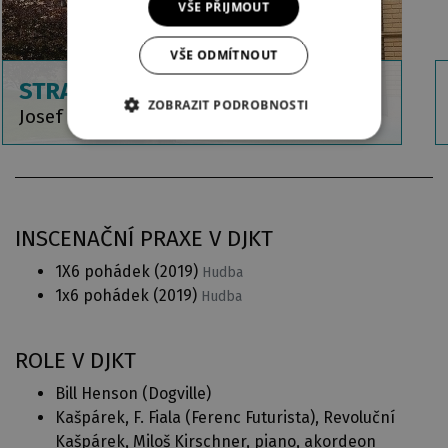
VŠE PŘIJMOUT
VŠE ODMÍTNOUT
STRAKONICKÝ DUDÁK
ZOBRAZIT PODROBNOSTI
Josef Kajetán Tyl
INSCENAČNÍ PRAXE V DJKT
1X6 pohádek
(2019)
Hudba
1x6 pohádek
(2019)
Hudba
ROLE V DJKT
Bill Henson (
Dogville
)
Kašpárek, F. Fiala (Ferenc Futurista), Revoluční
Kašpárek, Miloš Kirschner, piano, akordeon