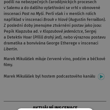
podílí na nebezpečných čarodějnických procesech
v Salemu a do dalšího vyšetřování se vrhl v obnovené
inscenaci
Past na Myši
. Perlí však i v menších rolích
například v inscenaci
Brouk v hlavě
(Augustin Ferraillon).
Z poslední doby jmenujme ztvárnění postav jako jsou:
Pepík Klapzuba ad. v
Klapzubově jedenáctce
, Sergej
a Detektiv Hoar (
Příliš drahý jed
), nebo výraznou postavu
dramatika a bonvivána George Etherege v inscenaci
Libertin
.
Marek Mikulášek miluje červené víno, podzim a béčkové
filmy.
Marek Mikulášek byl hostem podcastového kanálu
AKTUÁLNÍ INSCENACE