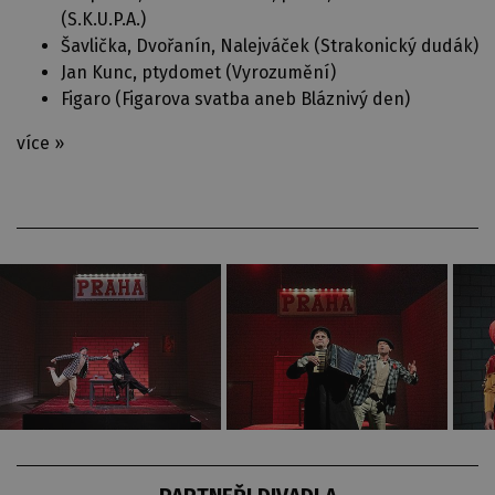
(
S.K.U.P.A.
)
Šavlička, Dvořanín, Nalejváček (
Strakonický dudák
)
Jan Kunc, ptydomet (
Vyrozumění
)
Figaro (
Figarova svatba aneb Bláznivý den
)
více »