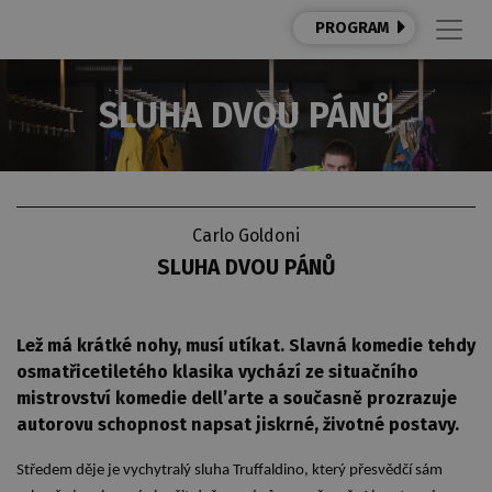
PROGRAM
SLUHA DVOU PÁNŮ
Carlo Goldoni
SLUHA DVOU PÁNŮ
Lež má krátké nohy, musí utíkat. Slavná komedie tehdy
osmatřicetiletého klasika vychází ze situačního
mistrovství komedie dell’arte a současně prozrazuje
autorovu schopnost napsat jiskrné, životné postavy.
Středem děje je vychytralý sluha Truffaldino, který přesvědčí sám