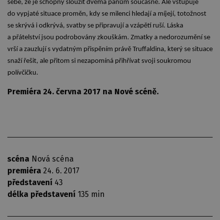
sebe, že je schopný sloužit dvěma pánům současně. Ale vstupuje
do vypjaté situace proměn, kdy se milenci hledají a míjejí, totožnost
se skrývá i odkrývá, svatby se připravují a vzápětí ruší. Láska
a přátelství jsou podrobovány zkouškám. Zmatky a nedorozumění se
vrší a zauzlují s vydatným přispěním právě Truffaldina, který se situace
snaží řešit, ale přitom si nezapomíná přihřívat svoji soukromou
polívčičku.
Premiéra 24. června 2017 na Nové scéně.
scéna
Nová scéna
premiéra
24. 6. 2017
představení
43
délka představení
135 min