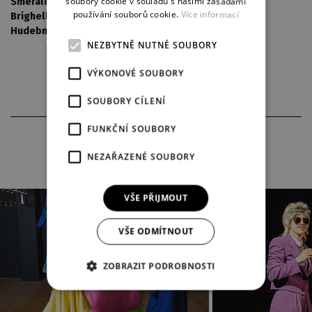
soubory cookie v souladu s našimi zásadami
Smeraldina, komorná Clarice:
Štěpánka Křesťanová
používání souborů cookie.
Více informací
Brighella, hostinský:
Jan Maléř
Hudebník:
Marek Mikulášek
,
Petr Kotora
NEZBYTNĚ NUTNÉ SOUBORY
VÝKONOVÉ SOUBORY
SOUBORY CÍLENÍ
FUNKČNÍ SOUBORY
FOTOGRAFIE Z INSCENACE
NEZAŘAZENÉ SOUBORY
VŠE PŘIJMOUT
VŠE ODMÍTNOUT
ZOBRAZIT PODROBNOSTI