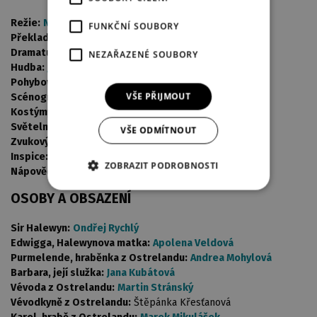
Režie:
Natália Deáková
FUNKČNÍ SOUBORY
Překlad:
Jiří Konůpek
Dramaturgie:
Marie Špalová
NEZAŘAZENÉ SOUBORY
Hudba:
Jakub Kudláč
Pohybová spolupráce:
Jarmila Hruškociová
VŠE PŘIJMOUT
Scénografie:
Lukáš Kuchinka
Kostýmy:
Jana Smetanová
Světelný design:
Jakub Sloup
VŠE ODMÍTNOUT
Zvukový design:
Petr Šolc, Tomáš Kučera
Inspice:
Martin Chmelař
ZOBRAZIT PODROBNOSTI
Nápověda:
Jiřina Škoulová
OSOBY A OBSAZENÍ
Sir Halewyn:
Ondřej Rychlý
Edwigga, Halewynova matka:
Apolena Veldová
Purmelende, hraběnka z Ostrelandu:
Andrea Mohylová
Barbara, její služka:
Jana Kubátová
Vévoda z Ostrelandu:
Martin Stránský
Vévodkyně z Ostrelandu:
Štěpánka Křesťanová