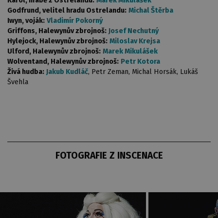
Karol, hrabě z Ostrelandu:
Marek Mikulášek
Godfrund, velitel hradu Ostrelandu:
Michal Štěrba
Iwyn, voják:
Vladimír Pokorný
Griffons, Halewynův zbrojnoš:
Josef Nechutný
Hylejock, Halewynův zbrojnoš:
Miloslav Krejsa
Ulford, Halewynův zbrojnoš:
Marek Mikulášek
Wolventand, Halewynův zbrojnoš:
Petr Kotora
Živá hudba:
Jakub Kudláč
, Petr Zeman, Michal Horsák, Lukáš
Švehla
FOTOGRAFIE Z INSCENACE