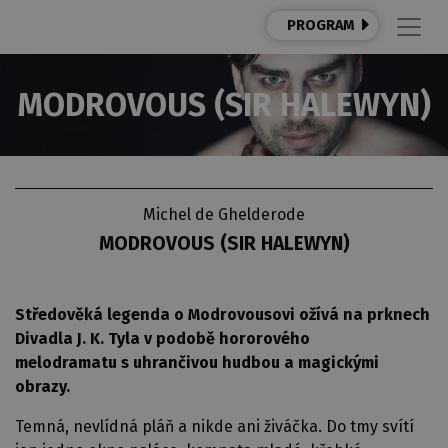
PROGRAM
MODROVOUS (SIR HALEWYN)
Michel de Ghelderode
MODROVOUS (SIR HALEWYN)
Středověká legenda o Modrovousovi ožívá na prknech
Divadla J. K. Tyla v podobě hororového
melodramatu s uhrančivou hudbou a magickými
obrazy.
Temná, nevlídná pláň a nikde ani živáčka. Do tmy svítí