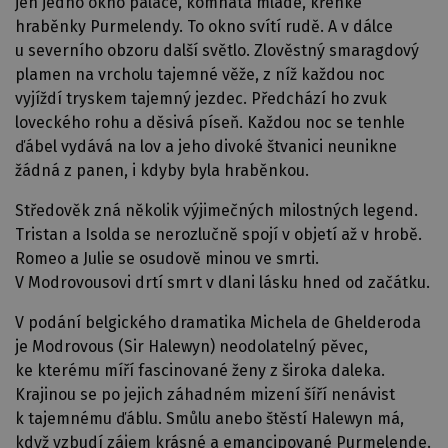
jen jedno okno paláce, komnata mladé, křehké
hraběnky Purmelendy. To okno svítí rudě. A v dálce
u severního obzoru další světlo. Zlověstný smaragdový
plamen na vrcholu tajemné věže, z níž každou noc
vyjíždí tryskem tajemný jezdec. Předchází ho zvuk
loveckého rohu a děsivá píseň. Každou noc se tenhle
ďábel vydává na lov a jeho divoké štvanici neunikne
žádná z panen, i kdyby byla hraběnkou.
Středověk zná několik výjimečných milostných legend.
Tristan a Isolda se nerozlučně spojí v objetí až v hrobě.
Romeo a Julie se osudově minou ve smrti.
V Modrovousovi drtí smrt v dlani lásku hned od začátku.
V podání belgického dramatika Michela de Ghelderoda
je Modrovous (Sir Halewyn) neodolatelný pěvec,
ke kterému míří fascinované ženy z široka daleka.
Krajinou se po jejich záhadném mizení šíří nenávist
k tajemnému ďáblu. Smůlu anebo štěstí Halewyn má,
když vzbudí zájem krásné a emancipované Purmelende.