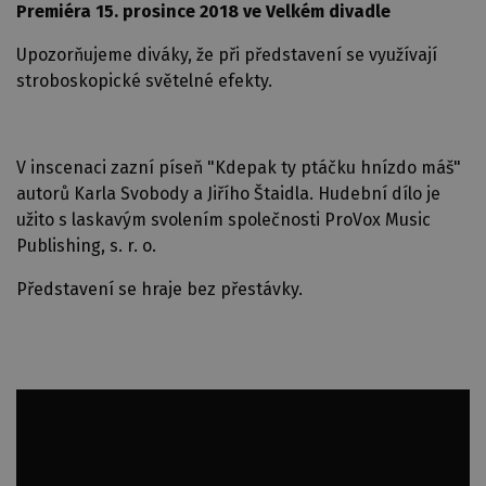
Premiéra 15. prosince 2018 ve Velkém divadle
Upozorňujeme diváky, že při představení se využívají
stroboskopické světelné efekty.
V inscenaci zazní píseň "Kdepak ty ptáčku hnízdo máš"
autorů Karla Svobody a Jiřího Štaidla. Hudební dílo je
užito s laskavým svolením společnosti ProVox Music
Publishing, s. r. o.
Představení se hraje bez přestávky.