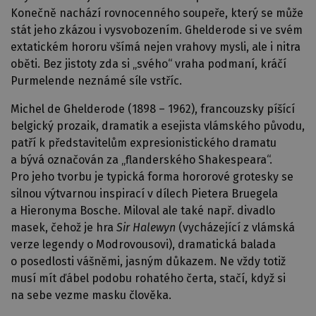
Konečně nachází rovnocenného soupeře, který se může
stát jeho zkázou i vysvobozením. Ghelderode si ve svém
extatickém hororu všímá nejen vrahovy mysli, ale i nitra
oběti. Bez jistoty zda si „svého“ vraha podmaní, kráčí
Purmelende neznámé síle vstříc.
Michel de Ghelderode (1898 – 1962), francouzsky píšící
belgický prozaik, dramatik a esejista vlámského původu,
patří k představitelům expresionistického dramatu
a bývá označován za „flanderského Shakespeara“.
Pro jeho tvorbu je typická forma hororové grotesky se
silnou výtvarnou inspirací v dílech Pietera Bruegela
a Hieronyma Bosche. Miloval ale také např. divadlo
masek, čehož je hra
Sir Halewyn
(vycházející z vlámská
verze legendy o Modrovousovi), dramatická balada
o posedlosti vášněmi, jasným důkazem. Ne vždy totiž
musí mít ďábel podobu rohatého čerta, stačí, když si
na sebe vezme masku člověka.