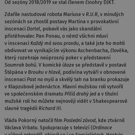
Od sezóny 2018/2019 se stal členem činohry DJKT.
Zdařile nastudoval robota Mariuse v
R.U.R
, v minulých
sezónách se zhostil postavy Martina v provokativní
inscenaci
Dortel
, pobavil vás jako skandální
přistěhovalec Pan Ponau, o němž všichni mluví
v inscenaci
Každý má svou pravdu
, a také jste ho mohli
obdivovat ve vynikajícím výkonu Aschenbacha, člověka,
který rozehraje neúprosný poker v představení
Soumrak bohů
. V komické úloze se představil v postavě
Štěpána v
Brouku v hlavě
, podivína vytváří v obnovené
inscenaci
Past na myši
a skvělý tah na branku prokazuje
v Klapzubově jedenáctce. Hlavní mužskou roli vytvořil
ve společenském dramatu
Příliš drahý jed
a v titulní
mužské roli ho můžete nejnověji vidět v Shakespearově
slavné tragédii
Richard III
.
Vláďa Pokorný natočil film
Poslední závod
, kde ztvárnil
Václava Vrbatu. Spolupracuje s televizí (
Ordinace
v růžové zahradě
), objevil se i ve
Specialistech
. Hostuje