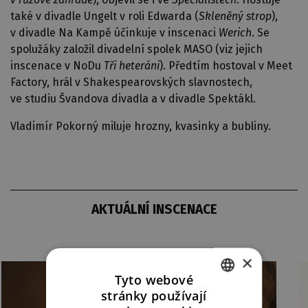
také v divadle Ungelt v roli Edwarda (
Skleněný strop
),
v divadle Na Kampě účinkuje v inscenaci
Werich
. Se
spolužáky založil divadelní spolek MASO (viz jejich
inscenace v NoDu
Tři heteráni
). Předtím hostoval v Meet
Factory, hrál v Shakespearovských slavnostech,
ve studiu Švandova divadla a v divadle Spektákl.
Vladimír Pokorný miluje hrozny, kvasinky a bubliny.
AKTUÁLNÍ INSCENACE
×
Tyto webové
stránky používají
CZECH