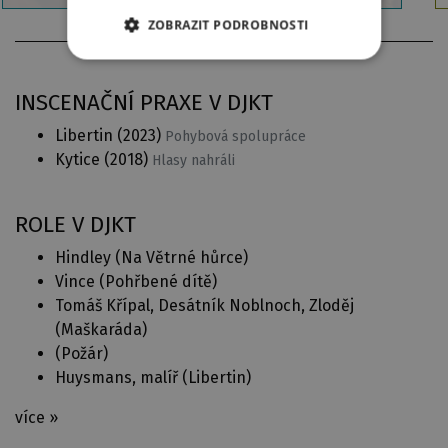
ZOBRAZIT PODROBNOSTI
INSCENAČNÍ PRAXE V DJKT
Libertin
(2023)
Pohybová spolupráce
Kytice
(2018)
Hlasy nahráli
ROLE V DJKT
Hindley (
Na Větrné hůrce
)
Vince (
Pohřbené dítě
)
Tomáš Křípal, Desátník Noblnoch, Zloděj
(
Maškaráda
)
(
Požár
)
Huysmans, malíř (
Libertin
)
více »