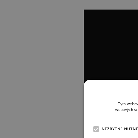
Tyto webov
webových st
NEZBYTNĚ NUTN