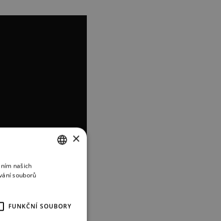
×
áním našich
CZECH
vání souborů
ENGLISH
GERMAN
FUNKČNÍ SOUBORY