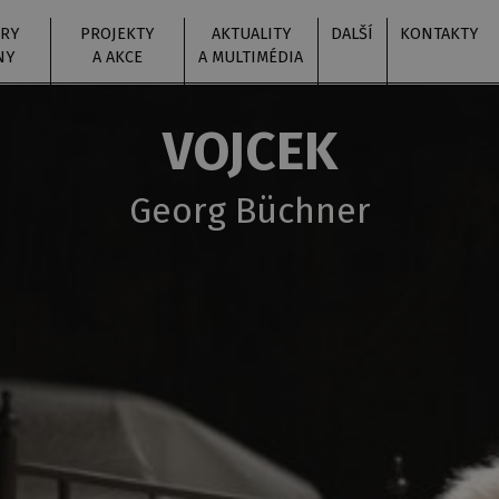
RY
PROJEKTY
AKTUALITY
DALŠÍ
KONTAKTY
NY
A AKCE
A MULTIMÉDIA
VOJCEK
Georg Büchner