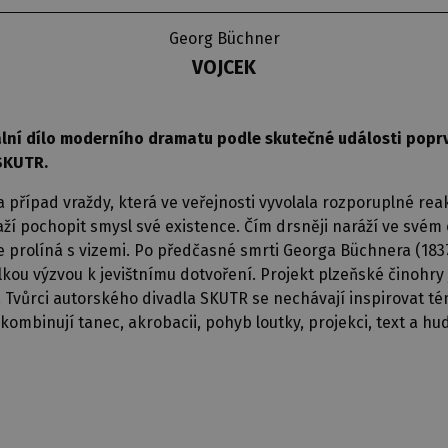
Georg Büchner
VOJCEK
ní dílo moderního dramatu podle skutečné události poprvé 
 SKUTR.
případ vraždy, která ve veřejnosti vyvolala rozporuplné rea
ží pochopit smysl své existence. Čím drsněji naráží ve svém 
ře prolíná s vizemi. Po předčasné smrti Georga Büchnera (18
velkou výzvou k jevištnímu dotvoření. Projekt plzeňské činohry
 Tvůrci autorského divadla SKUTR se nechávají inspirovat tém
 kombinují tanec, akrobacii, pohyb loutky, projekci, text a h