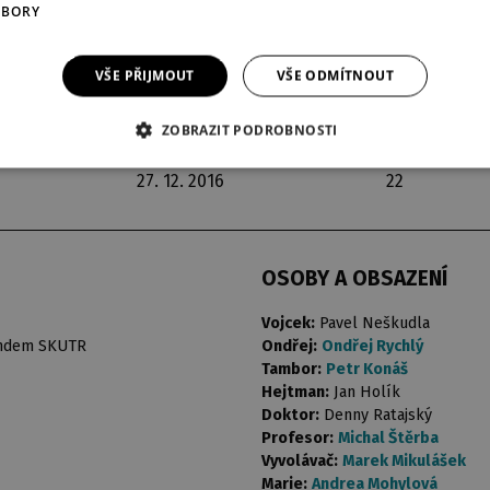
UBORY
VŠE PŘIJMOUT
VŠE ODMÍTNOUT
ZOBRAZIT PODROBNOSTI
derniéra
představení
27. 12. 2016
22
OSOBY A OBSAZENÍ
Vojcek:
Pavel Neškudla
tandem SKUTR
Ondřej:
Ondřej Rychlý
Tambor:
Petr Konáš
Hejtman:
Jan Holík
Doktor:
Denny Ratajský
Profesor:
Michal Štěrba
Vyvolávač:
Marek Mikulášek
Marie:
Andrea Mohylová