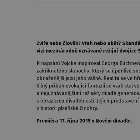
Zvíře nebo člověk? Vrah nebo oběť? Skandál
vizi mezinárodně uznávané režijní dvojice
K napsání Vojcka inspiroval Georga Büchnera 
zakřiknutého slabocha, který se úpěnlivě sna
obnaženější jsou jeho vášně. Realita se ve h
Silný příběh evokující fantazii se však stal 
a nejuznávanějšími režiséry mladé generace.
s obrazovou divadelností. Jejich představení
v historii plzeňské činohry.
Premiéra 17. října 2015 v Novém divadle.