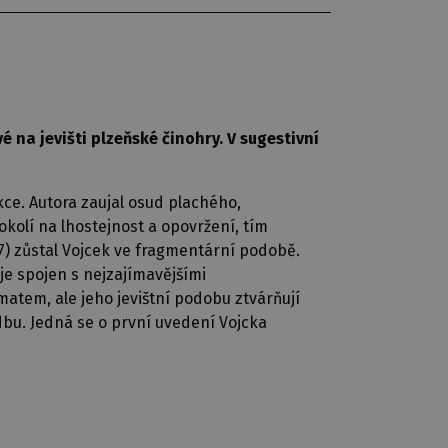
na jevišti plzeňské činohry. V sugestivní
kce. Autora zaujal osud plachého,
okolí na lhostejnost a opovržení, tím
37) zůstal Vojcek ve fragmentární podobě.
 je spojen s nejzajímavějšími
atem, ale jeho jevištní podobu ztvárňují
udbu. Jedná se o první uvedení Vojcka