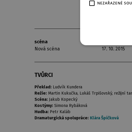
NEZAŘAZENÉ SO
scéna
premiéra
Nová scéna
17. 10. 2015
TVŮRCI
Překlad:
Ludvík Kundera
Režie:
Martin Kukučka, Lukáš Trpišovský, režijní 
Scéna:
Jakub Kopecký
Kostýmy:
Simona Rybáková
Hudba:
Petr Kaláb
Dramaturgická spolupráce:
Klára Špičková