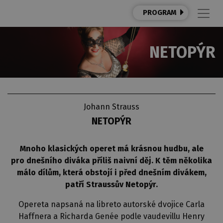
PROGRAM
NETOPÝR
Johann Strauss
NETOPÝR
Mnoho klasických operet má krásnou hudbu, ale
pro dnešního diváka příliš naivní děj. K těm několika
málo dílům, která obstojí i před dnešním divákem,
patří Straussův Netopýr.
Opereta napsaná na libreto autorské dvojice Carla
Haffnera a Richarda Genée podle vaudevillu Henry