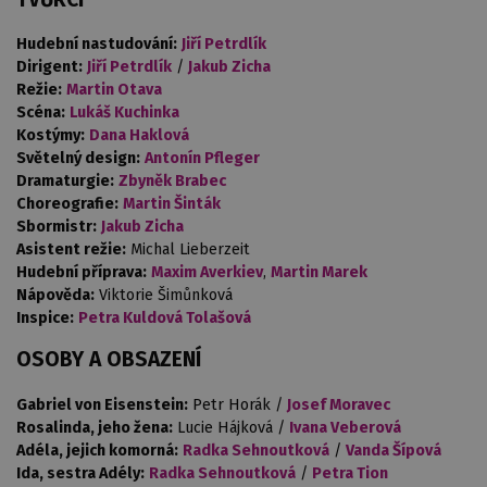
Hudební nastudování:
Jiří Petrdlík
Dirigent:
Jiří Petrdlík
/
Jakub Zicha
Režie:
Martin Otava
Scéna:
Lukáš Kuchinka
Kostýmy:
Dana Haklová
Světelný design:
Antonín Pfleger
Dramaturgie:
Zbyněk Brabec
Choreografie:
Martin Šinták
Sbormistr:
Jakub Zicha
Asistent režie:
Michal Lieberzeit
Hudební příprava:
Maxim Averkiev
,
Martin Marek
Nápověda:
Viktorie Šimůnková
Inspice:
Petra Kuldová Tolašová
OSOBY A OBSAZENÍ
Gabriel von Eisenstein:
Petr Horák /
Josef Moravec
Rosalinda, jeho žena:
Lucie Hájková /
Ivana Veberová
Adéla, jejich komorná:
Radka Sehnoutková
/
Vanda Šípová
Ida, sestra Adély:
Radka Sehnoutková
/
Petra Tion