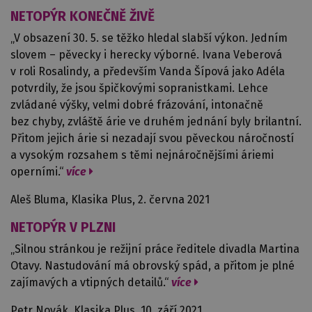
NETOPÝR KONEČNĚ ŽIVĚ
„V obsazení 30. 5. se těžko hledal slabší výkon. Jedním
slovem – pěvecky i herecky výborné. Ivana Veberová
v roli Rosalindy, a především Vanda Šípová jako Adéla
potvrdily, že jsou špičkovými sopranistkami. Lehce
zvládané výšky, velmi dobré frázování, intonačně
bez chyby, zvláště árie ve druhém jednání byly brilantní.
Přitom jejich árie si nezadají svou pěveckou náročností
a vysokým rozsahem s těmi nejnáročnějšími áriemi
operními.“
více
Aleš Bluma, Klasika Plus, 2. června 2021
NETOPÝR V PLZNI
„Silnou stránkou je režijní práce ředitele divadla Martina
Otavy. Nastudování má obrovský spád, a přitom je plné
zajímavých a vtipných detailů.“
více
Petr Novák, Klasika Plus, 10. září 2021