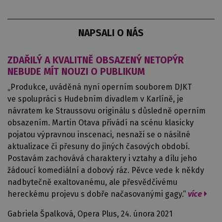
NAPSALI O NÁS
ZDAŘILÝ A KVALITNĚ OBSAZENÝ NETOPÝR
NEBUDE MÍT NOUZI O PUBLIKUM
„Produkce, uváděná nyní operním souborem DJKT
ve spolupráci s Hudebním divadlem v Karlíně, je
návratem ke Straussovu originálu s důsledně operním
obsazením. Martin Otava přivádí na scénu klasicky
pojatou výpravnou inscenaci, nesnaží se o násilné
aktualizace či přesuny do jiných časových období.
Postavám zachovává charaktery i vztahy a dílu jeho
žádoucí komediální a dobový ráz. Pěvce vede k někdy
nadbytečně exaltovanému, ale přesvědčivému
hereckému projevu s dobře načasovanými gagy.“
více
Gabriela Špalková, Opera Plus, 24. února 2021