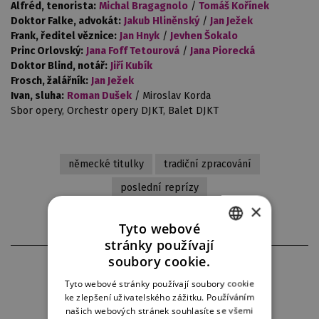
Alfréd, tenorista:
Michal Bragagnolo
/
Tomáš Kořínek
Doktor Falke, advokát:
Jakub Hliněnský
/
Jan Ježek
Frank, ředitel věznice:
Jan Hnyk
/
Jevhen Šokalo
Princ Orlovský:
Jana Foff Tetourová
/
Jana Piorecká
Doktor Blind, notář:
Jiří Kubík
Frosch, žalářník:
Jan Ježek
Ivan, sluha:
Roman Dušek
/ Miroslav Korda
Sbor opery, Orchestr opery DJKT, Balet DJKT
německé titulky
tradiční zpracování
poslední reprízy
×
Tyto webové
stránky používají
CZECH
soubory cookie.
FOTOGRAFIE Z INSCENACE
ENGLISH
Tyto webové stránky používají soubory cookie
ke zlepšení uživatelského zážitku. Používáním
GERMAN
našich webových stránek souhlasíte se všemi