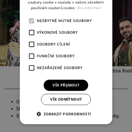
soubory cookie v souladu s našimi zásadami
používání souborů cookie.
Více informací
NEZBYTNĚ NUTNÉ SOUBORY
VÝKONOVÉ SOUBORY
SOUBORY CÍLENÍ
FUNKČNÍ SOUBORY
NEZAŘAZENÉ SOUBORY
Autor fotografií: Martina Root
VŠE PŘIJMOUT
VŠE ODMÍTNOUT
On-line premiéra 20. února 2021.
Slavnostní premiéra 8. září 2021.
ZOBRAZIT PODROBNOSTI
Délka inscenace je uvedena včetně 1 přestávky.