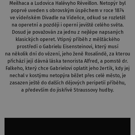
Meilhaca a Ludovica Halévyho Réveillon. Netopýr byl
poprvé uveden s obrovským úspěchem v roce 1874
ve vídeňském Divadle na Vídeňce, odkud se rozletěl
na operetní a později i operní jeviště celého světa.
Dosud je považován za jednu z nejlépe napsaných
klasických operet. Vtipný příběh z měšťáckého
prostředí o Gabrielu Eisensteinovi, který musí
na několik dní do vězení, jeho ženě Rosalindě, za kterou
přichází její dávná láska tenorista Alfred, a pomstě dr.
Falkeho, který chce Gabrielovi oplatit jeho žertík, kdy jej
nechal v kostýmu netopýra běžet přes celé město, je
zasazen ještě do dalších dějových peripetií příběhu,
a především do jiskřivé Straussovy hudby.