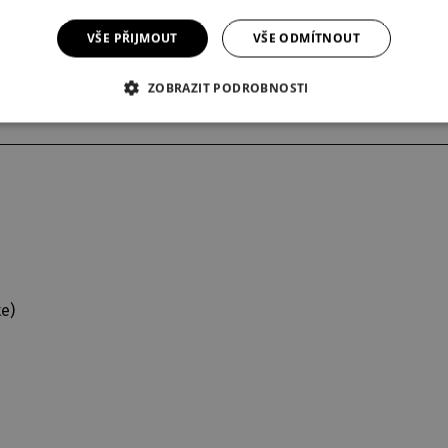
VŠE PŘIJMOUT
VŠE ODMÍTNOUT
ZOBRAZIT PODROBNOSTI
te
)