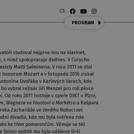
CS
PROGRAM
vatoři studoval nejprve hru na klarinet,
e, s nímž spolupracuje dodnes. V Curychu
isty Matti Salminena. V roce 2011 se stal
 honorem Mozart a v listopadu 2016 získal
Antonína Dvořáka v Karlových Varech, kde
i ho vybral režisér Jiří Menzel pro roli pěvce
i
. Od roku 2011 hostuje v opeře DJKT v Plzni,
im
, Wagnera ve
Faustovi a Markétce
a Kašpara
roroka Zachariáše ve
Verdiho Nabuccovi
.
dní divadlo, kde mu byla svěřena role
ska ke třem pomerančům
. Věnuje se též
ře
Šelma sedlák
mu byla udělena širší