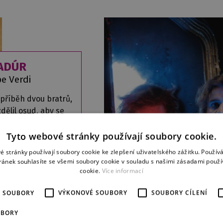
ADÚR
e Verdi
příběh dvou bratrů,
dělil osud, aby se
 setkali tváří v tvář
více
Tyto webové stránky používají soubory cookie.
é stránky používají soubory cookie ke zlepšení uživatelského zážitku. Použív
ránek souhlasíte se všemi soubory cookie v souladu s našimi zásadami použí
cookie.
Více informací
É SOUBORY
VÝKONOVÉ SOUBORY
SOUBORY CÍLENÍ
UBORY