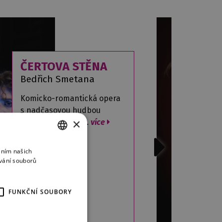
ČERTOVA STĚNA
Bedřich Smetana
Komicko-romantická opera
s nadčasovou hudbou
×
Bedřicha Smetany.
více
áním našich
CZECH
vání souborů
ENGLISH
GERMAN
FUNKČNÍ SOUBORY