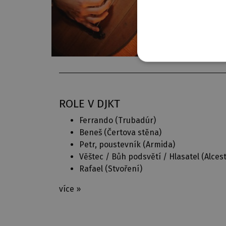
ROLE V DJKT
Ferrando (
Trubadúr
)
Beneš (
Čertova stěna
)
Petr, poustevník (
Armida
)
Věštec / Bůh podsvětí / Hlasatel (
Alces
Rafael (
Stvoření
)
více »