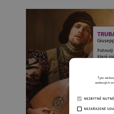
TRUB
Giusepp
Pohnutý 
které roz
pak znovu
tragédii.
Tyto webov
webových st
NEZBYTNĚ NUTN
NEZAŘAZENÉ SO