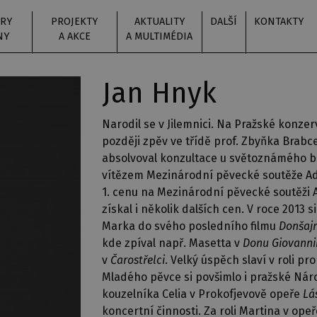
RY
PROJEKTY
AKTUALITY
DALŠÍ
KONTAKTY
NY
A AKCE
A MULTIMÉDIA
Jan Hnyk
Narodil se v Jilemnici. Na Pražské konzer
později zpěv ve třídě prof. Zbyňka Brabc
absolvoval konzultace u světoznámého bas
vítězem Mezinárodní pěvecké soutěže Ad
1. cenu na Mezinárodní pěvecké soutěži 
získal i několik dalších cen. V roce 2013 s
Marka do svého posledního filmu
Donšajn
kde zpíval např. Masetta v
Donu Giovann
v
Čarostřelci
. Velký úspěch slaví v roli p
Mladého pěvce si povšimlo i pražské Náro
kouzelníka Celia v Prokofjevově opeře
Lá
koncertní činnosti. Za roli Martina v ope