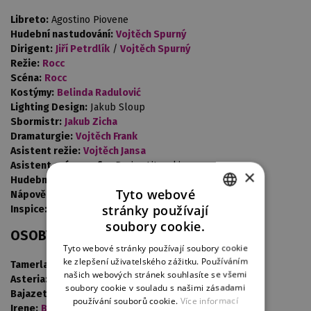
Libreto:
Agostino Piovene
Hudební nastudování:
Vojtěch Spurný
Dirigent:
Jiří Petrdlík
/
Vojtěch Spurný
Režie:
Rocc
Scéna:
Rocc
Kostýmy:
Belinda Radulović
Lighting Design:
Jakub Sloup
Sbormistr:
Jakub Zicha
Dramaturgie:
Vojtěch Frank
Asistent režie:
Vojtěch Jansa
Asistent scénografie:
Borjan Litovski
×
Hudební příprava:
Maxim Averkiev
,
Martin Marek
Tyto webové
Nápověda:
Viktorie Šimůnková
stránky používají
Inspice:
Petra Kuldová Tolašová
CZECH
soubory cookie.
OSOBY A OBSAZENÍ
ENGLISH
Tyto webové stránky používají soubory cookie
ke zlepšení uživatelského zážitku. Používáním
GERMAN
Tamerlano:
Vojtěch Pelka
našich webových stránek souhlasíte se všemi
Asteria:
Eva Benett
/
Pavla Radostová
soubory cookie v souladu s našimi zásadami
Bajazette:
Josef Kovačič
/
Jiří Sulženko
používání souborů cookie.
Více informací
Irene:
Bree Nichols
/
Marie Šimůnková