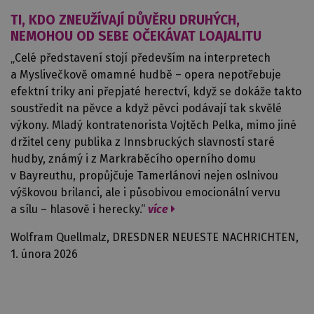
TI, KDO ZNEUŽÍVAJÍ DŮVĚRU DRUHÝCH,
NEMOHOU OD SEBE OČEKÁVAT LOAJALITU
„Celé představení stojí především na interpretech
a Myslivečkově omamné hudbě – opera nepotřebuje
efektní triky ani přepjaté herectví, když se dokáže takto
soustředit na pěvce a když pěvci podávají tak skvělé
výkony. Mladý kontratenorista Vojtěch Pelka, mimo jiné
držitel ceny publika z Innsbruckých slavností staré
hudby, známý i z Markraběcího operního domu
v Bayreuthu, propůjčuje Tamerlánovi nejen oslnivou
výškovou brilanci, ale i působivou emocionální vervu
a sílu – hlasově i herecky.“
více
Wolfram Quellmalz, DRESDNER NEUESTE NACHRICHTEN,
1. února 2026