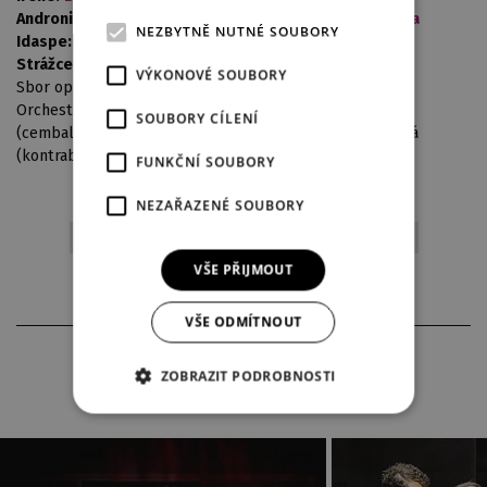
Andronico:
Anna Moriová
/
Barbora de Nunes-Cambraia
NEZBYTNĚ NUTNÉ SOUBORY
Idaspe:
Andrij Charlamov
/
Šimon Vanžura
Strážce:
Vojtěch Jansa
VÝKONOVÉ SOUBORY
Sbor opery DJKT
Orchestr opery DJKT, Basso continuo: Ondřej Bernovský
SOUBORY CÍLENÍ
(cembalo), Libor Mašek (violoncello), Anabela Kmetíková
(kontrabas)
FUNKČNÍ SOUBORY
NEZAŘAZENÉ SOUBORY
opera
český autor
premiéry 2025/2026
VŠE PŘIJMOUT
VŠE ODMÍTNOUT
FOTOGRAFIE Z INSCENACE
ZOBRAZIT PODROBNOSTI