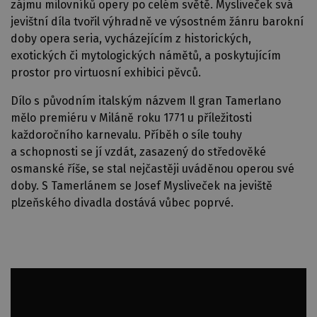
zájmu milovníků opery po celém světě. Mysliveček svá
jevištní díla tvořil výhradně ve výsostném žánru barokní
doby opera seria, vycházejícím z historických,
exotických či mytologických námětů, a poskytujícím
prostor pro virtuosní exhibici pěvců.
Dílo s původním italským názvem Il gran Tamerlano
mělo premiéru v Miláně roku 1771 u příležitosti
každoročního karnevalu. Příběh o síle touhy
a schopnosti se jí vzdát, zasazený do středověké
osmanské říše, se stal nejčastěji uváděnou operou své
doby. S Tamerlánem se Josef Mysliveček na jeviště
plzeňského divadla dostává vůbec poprvé.