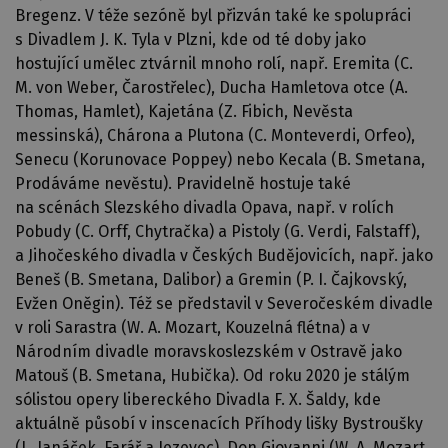
Bregenz. V téže sezóně byl přizván také ke spolupráci
s Divadlem J. K. Tyla v Plzni, kde od té doby jako
hostující umělec ztvárnil mnoho rolí, např. Eremita (C.
M. von Weber, Čarostřelec), Ducha Hamletova otce (A.
Thomas, Hamlet), Kajetána (Z. Fibich, Nevěsta
messinská), Chárona a Plutona (C. Monteverdi, Orfeo),
Senecu (Korunovace Poppey) nebo Kecala (B. Smetana,
Prodáváme nevěstu). Pravidelně hostuje také
na scénách Slezského divadla Opava, např. v rolích
Pobudy (C. Orff, Chytračka) a Pistoly (G. Verdi, Falstaff),
a Jihočeského divadla v Českých Budějovicích, např. jako
Beneš (B. Smetana, Dalibor) a Gremin (P. I. Čajkovský,
Evžen Oněgin). Též se představil v Severočeském divadle
v roli Sarastra (W. A. Mozart, Kouzelná flétna) a v
Národním divadle moravskoslezském v Ostravě jako
Matouš (B. Smetana, Hubička). Od roku 2020 je stálým
sólistou opery libereckého Divadla F. X. Šaldy, kde
aktuálně působí v inscenacích Příhody lišky Bystroušky
(L. Janáček, Farář a Jezevec), Don Giovanni (W. A. Mozart,