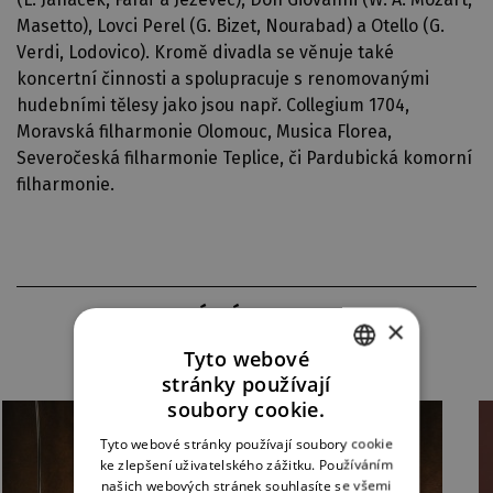
Masetto), Lovci Perel (G. Bizet, Nourabad) a Otello (G.
Verdi, Lodovico). Kromě divadla se věnuje také
koncertní činnosti a spolupracuje s renomovanými
hudebními tělesy jako jsou např. Collegium 1704,
Moravská filharmonie Olomouc, Musica Florea,
Severočeská filharmonie Teplice, či Pardubická komorní
filharmonie.
AKTUÁLNÍ INSCENACE
×
Tyto webové
stránky používají
CZECH
soubory cookie.
ENGLISH
Tyto webové stránky používají soubory cookie
ke zlepšení uživatelského zážitku. Používáním
GERMAN
našich webových stránek souhlasíte se všemi