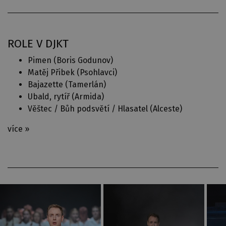
ROLE V DJKT
Pimen (
Boris Godunov
)
Matěj Přibek (
Psohlavci
)
Bajazette (
Tamerlán
)
Ubald, rytíř (
Armida
)
Věštec / Bůh podsvětí / Hlasatel (
Alceste
)
více »