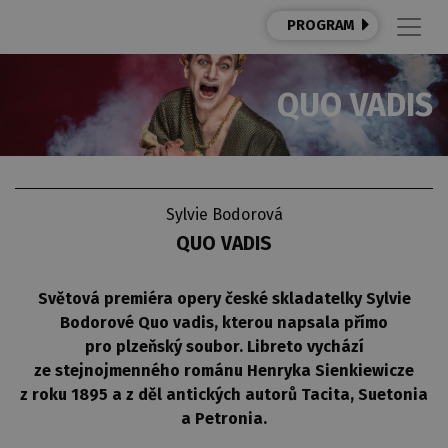
PROGRAM
QUO VADIS
Sylvie Bodorová
QUO VADIS
Světová premiéra opery české skladatelky Sylvie
Bodorové Quo vadis, kterou napsala přímo
pro plzeňský soubor. Libreto vychází
ze stejnojmenného románu Henryka Sienkiewicze
z roku 1895 a z děl antických autorů Tacita, Suetonia
a Petronia.