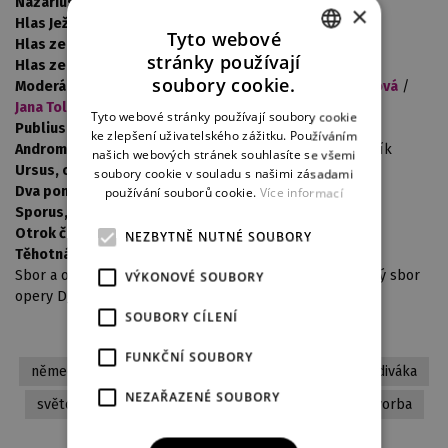
Nazarius, křesťanský chlapec:
Matěj Dolejš
×
Hlas Ježíše:
Martin Stránský
Tyto webové
Hlas ze záhrobí 1:
Jana Foff Tetourová
/
Jana Piorecká
stránky používají
Hlas ze záhrobí 2:
Ivana Klimentová
/
Petra Tion
CZECH
soubory cookie.
Moderátorka SPQR:
Marcela Durasová /
Ivana Klimentová
/
ENGLISH
Jana Tolašová
Tyto webové stránky používají soubory cookie
Publius Cornelius Tacitus, historik:
Jiří Vejvoda
ke zlepšení uživatelského zážitku. Používáním
GERMAN
Andromachos, krétský lékař, kameraman:
Pavel Feiferlík
našich webových stránek souhlasíte se všemi
Ursus, ochránce Lygie:
Roman Dušek
soubory cookie v souladu s našimi zásadami
Dva pomocníci Herolda:
Miro Bartoš
/ Miroslav Korda
používání souborů cookie.
Více informací
Sporus, tanečník:
Ondřej Rác
Otrok čtoucí Petroniův dopis:
Miro Bartoš
NEZBYTNĚ NUTNÉ SOUBORY
Těhotná Římská dívka:
Andrea Frídová
/
Petra Tion
Sbor a orchestr opery DJKT, Balet DJKT, Kajetán - Dětský sbor
VÝKONOVÉ SOUBORY
opery DJKT
SOUBORY CÍLENÍ
FUNKČNÍ SOUBORY
německé titulky
české titulky
pro náročného diváka
NEZAŘAZENÉ SOUBORY
světová premiéra
originální znění
současná tvorba