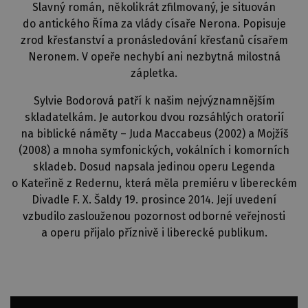
Slavný román, několikrát zfilmovaný, je situován
do antického Říma za vlády císaře Nerona. Popisuje
zrod křesťanství a pronásledování křesťanů císařem
Neronem. V opeře nechybí ani nezbytná milostná
zápletka.
Sylvie Bodorová patří k našim nejvýznamnějším
skladatelkám. Je autorkou dvou rozsáhlých oratorií
na biblické náměty – Juda Maccabeus (2002) a Mojžíš
(2008) a mnoha symfonických, vokálních i komorních
skladeb. Dosud napsala jedinou operu Legenda
o Kateřině z Redernu, která měla premiéru v libereckém
Divadle F. X. Šaldy 19. prosince 2014. Její uvedení
vzbudilo zaslouženou pozornost odborné veřejnosti
a operu přijalo příznivě i liberecké publikum.