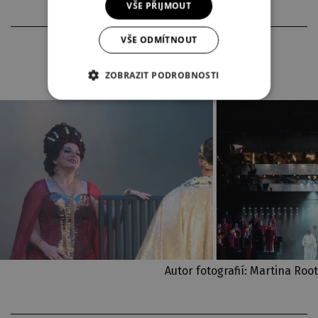
VŠE PŘIJMOUT
VŠE ODMÍTNOUT
FOTOGRAFIE Z INSCENACE
ZOBRAZIT PODROBNOSTI
Autor fotografií: Martina Root