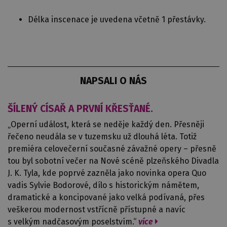
Délka inscenace je uvedena včetně 1 přestávky.
NAPSALI O NÁS
ŠÍLENÝ CÍSAŘ A PRVNÍ KŘESŤANÉ.
„Operní událost, která se neděje každý den. Přesněji
řečeno neudála se v tuzemsku už dlouhá léta. Totiž
premiéra celovečerní současné závažné opery – přesně
tou byl sobotní večer na Nové scéně plzeňského Divadla
J. K. Tyla, kde poprvé zazněla jako novinka opera Quo
vadis Sylvie Bodorové, dílo s historickým námětem,
dramatické a koncipované jako velká podívaná, přes
veškerou modernost vstřícně přístupné a navíc
s velkým nadčasovým poselstvím.“
více