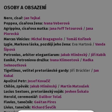
OSOBY A OBSAZENÍ
Nero, císař:
Jan Tejkal
Poppea, císařova žena:
Ivana Veberová
Agrippina, císařova matka:
Jana Foff Tetourová
/
Jana
Piorecká
Marcus Vinicius:
Michal Bragagnolo
/
Tomáš Kořínek
Lygie, Markova láska, později jeho žena:
Eva Hartová /
Vanda
Šípová
Petronius, arbiter elegantiarum:
Jakub Hliněnský
/
Jiří Kubík
Euniké, Petroniova družka:
Ivana Klimentová
/
Radka
Sehnoutková
Tigellinus, velitel pretoriánské gardy:
Jiří Brückler /
Jan
Kukal
Apoštol Petr:
Josef Kovačič
Chilón, zpěvák:
Jakub Hliněnský
/
Martin Matoušek
Lucius Sextues, pretoriánský voják:
Jevhen Šokalo
Herold, ceremoniář:
Dalibor Tolaš
Flavius, tanečník:
Gaëtan Pires
Livius, tanečník:
Richard Ševčík