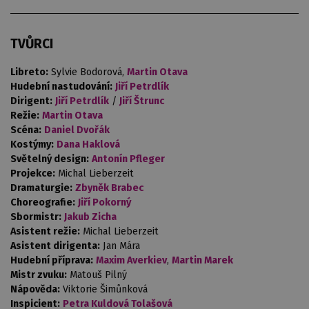
TVŮRCI
Libreto:
Sylvie Bodorová,
Martin Otava
Hudební nastudování:
Jiří Petrdlík
Dirigent:
Jiří Petrdlík
/
Jiří Štrunc
Režie:
Martin Otava
Scéna:
Daniel Dvořák
Kostýmy:
Dana Haklová
Světelný design:
Antonín Pfleger
Projekce:
Michal Lieberzeit
Dramaturgie:
Zbyněk Brabec
Choreografie:
Jiří Pokorný
Sbormistr:
Jakub Zicha
Asistent režie:
Michal Lieberzeit
Asistent dirigenta:
Jan Mára
Hudební příprava:
Maxim Averkiev
,
Martin Marek
Mistr zvuku:
Matouš Pilný
Nápověda:
Viktorie Šimůnková
Inspicient:
Petra Kuldová Tolašová