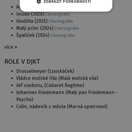
ZOBRAZIT PODROBNOSTI
Anna Pavlova
(2026)
Choreografie a režie
Inside
(2026)
Choreografie
Giuditta
(2025)
Choreografie
Malý princ
(2024)
Choreografie
Špalíček
(2024)
Choreografie
více »
ROLE V DJKT
Drosselmeyer (
Louskáček
)
Vládce mořské říše (
Malá mořská víla
)
šéf souboru, (
Cabaret Ragtime
)
Johannes Friedemann (
Malý pan Friedemann -
Psycho
)
Colin, nádeník z města (
Marná opatrnost
)