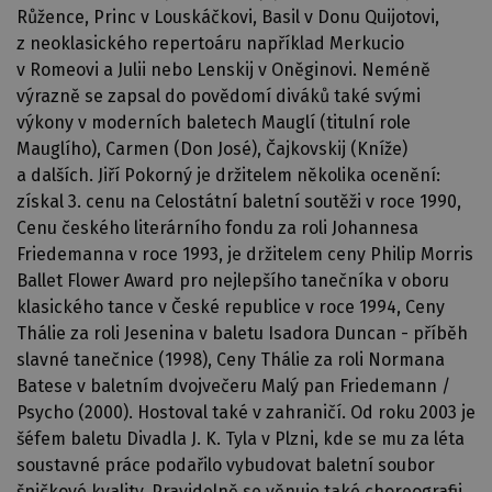
Růžence, Princ v Louskáčkovi, Basil v Donu Quijotovi,
z neoklasického repertoáru například Merkucio
v Romeovi a Julii nebo Lenskij v Oněginovi. Neméně
výrazně se zapsal do povědomí diváků také svými
výkony v moderních baletech Mauglí (titulní role
Mauglího), Carmen (Don José), Čajkovskij (Kníže)
a dalších. Jiří Pokorný je držitelem několika ocenění:
získal 3. cenu na Celostátní baletní soutěži v roce 1990,
Cenu českého literárního fondu za roli Johannesa
Friedemanna v roce 1993, je držitelem ceny Philip Morris
Ballet Flower Award pro nejlepšího tanečníka v oboru
klasického tance v České republice v roce 1994, Ceny
Thálie za roli Jesenina v baletu Isadora Duncan - příběh
slavné tanečnice (1998), Ceny Thálie za roli Normana
Batese v baletním dvojvečeru Malý pan Friedemann /
Psycho (2000). Hostoval také v zahraničí. Od roku 2003 je
šéfem baletu Divadla J. K. Tyla v Plzni, kde se mu za léta
soustavné práce podařilo vybudovat baletní soubor
špičkové kvality. Pravidelně se věnuje také choreografii