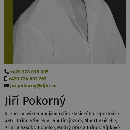
+420 378 038 005
+420 724 602 763
jiri.pokorny@djkt.eu
Jiří Pokorný
K jeho nejvýznamnějším rolím klasického repertoáru
patřil Princ a Šašek v Labutím jezeře, Albert v Giselle,
Princ a Šašek v Popelce, Modrý pták a Princ v Šípkové