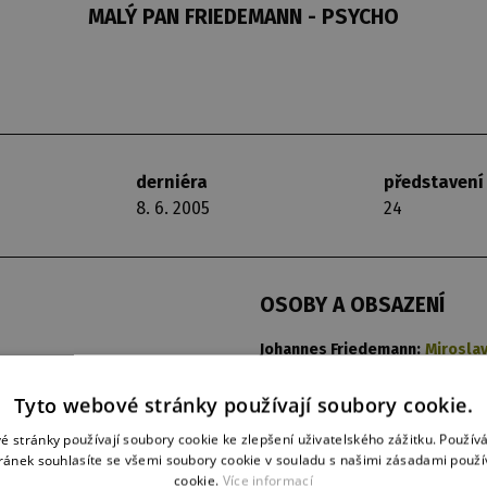
MALÝ PAN FRIEDEMANN - PSYCHO
derniéra
představení
8. 6. 2005
24
OSOBY A OBSAZENÍ
Johannes Friedemann:
Miroslav
Johannesův snový dvojník:
Chov
Frederika, Johannesova sestra
Tyto webové stránky používají soubory cookie.
Plukovník von Rinnlingen:
Kadle
é stránky používají soubory cookie ke zlepšení uživatelského zážitku. Použív
Gerda, plukovníkova žena:
Jeli
ránek souhlasíte se všemi soubory cookie v souladu s našimi zásadami použí
Johannesova chůva:
Petra Kuld
cookie.
Více informací
Johannesova matka:
Ďumbalová 