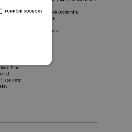
chaela / Fábiková Helena
GERMAN
FUNKČNÍ SOUBORY
 Mesiariková Natálie / Lojdová Drahomíra
:
Papka Jelena / Vrbová Lucie
la / Šebková Iva
 Drahomíra / Musilová Michaela
Pupsová Marcela
vá
/ Jansová Lucie
Ďumbalová Pavlína
av Hradil
l
ybicki Dan
ichal
 / Hos Petr
slav