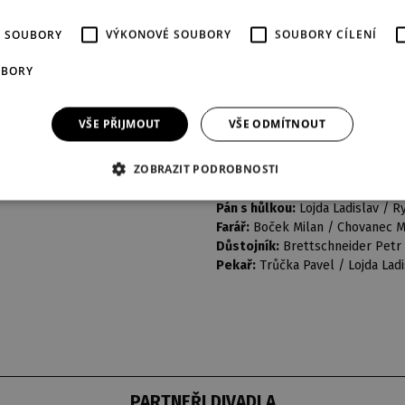
Dívka s raketou:
Koutníková Mi
É SOUBORY
VÝKONOVÉ SOUBORY
SOUBORY CÍLENÍ
Paní s lorňonem:
Vrbová Lucie /
Květinářka-Johann. první láska
UBORY
Dívka s míčem:
Sehylová Michae
Dáma se slunečníkem:
Lojdová
Dáma s vějířem:
Šťastná Olga, 
VŠE PŘIJMOUT
VŠE ODMÍTNOUT
Jeptiška:
Petra Kuldová Tolašo
Dvojnice Gerdy:
Šebková Iva / 
ZOBRAZIT PODROBNOSTI
Námořník:
Rybicki Dan /
Mirosl
Chlapec s raketou:
Trůčka Pave
Pán s hůlkou:
Lojda Ladislav / R
Farář:
Boček Milan / Chovanec M
Důstojník:
Brettschneider Petr
Pekař:
Trůčka Pavel / Lojda Ladi
PARTNEŘI DIVADLA