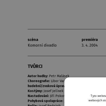
scéna
premiéra
Komorní divadlo
3. 4. 2004
TVŮRCI
Autor hudby:
Petr Malásek
Choreografie:
Libor Vaculík
hudební/zvuková úprava:
Petr Malásek
Kostýmy:
Josef Jelínek
Tyto webov
Nastudování:
Jiří Pokorný
webových st
Pohybová spolupráce:
Jiří Pokorný
Režie:
Jozef Bednárik