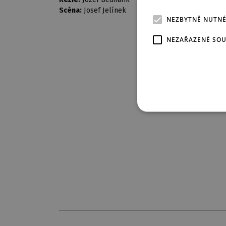
Scéna:
Josef Jelínek
NEZBYTNĚ NUTN
NEZAŘAZENÉ SO