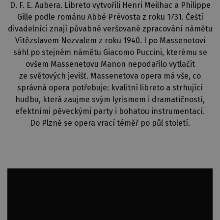
D. F. E. Aubera. Libreto vytvořili Henri Meilhac a Philippe
Gille podle románu Abbé Prévosta z roku 1731. Čeští
divadelníci znají půvabné veršované zpracování námětu
Vítězslavem Nezvalem z roku 1940. I po Massenetovi
sáhl po stejném námětu Giacomo Puccini, kterému se
ovšem Massenetovu Manon nepodařilo vytlačit
ze světových jevišť. Massenetova opera má vše, co
správná opera potřebuje: kvalitní libreto a strhující
hudbu, která zaujme svým lyrismem i dramatičností,
efektními pěveckými party i bohatou instrumentací.
Do Plzně se opera vrací téměř po půl století.