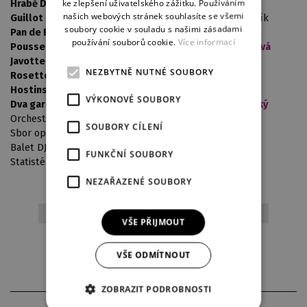
ke zlepšení uživatelského zážitku. Používáním
Hrabě Des Grieux:
Miloš Horák /
František Zahradníček
GERMAN
našich webových stránek souhlasíte se všemi
Guillot de Mortfontaine:
Jan Maria Hájek
/ Peter Svetlík
soubory cookie v souladu s našimi zásadami
Pan de Brétigny:
Robin Červinek /
Daniel Kfelíř
používání souborů cookie.
Více informací
Poussette:
Zuzana Koś Kopřivová
/
Radka Sehnoutková
Javotte:
Daria Guliaeva /
Ivana Šaková
NEZBYTNĚ NUTNÉ SOUBORY
Rosette:
Jana Foff Tetourová
/
Jana Piorecká
Hostinský:
Jevhen Šokalo
VÝKONOVÉ SOUBORY
Dva gardisté:
Batsuuri Tsend-Ayush /
Martin Švimberský
Orchestr opery DJKT
SOUBORY CÍLENÍ
Sbor opery DJKT
Balet DJKT
FUNKČNÍ SOUBORY
Statisté
NEZAŘAZENÉ SOUBORY
romantika
německé titulky
české titulky
VŠE PŘIJMOUT
originální znění
poslední reprízy
VŠE ODMÍTNOUT
ZOBRAZIT PODROBNOSTI