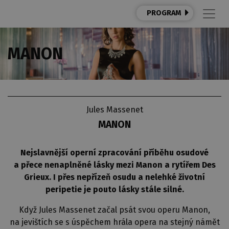
PROGRAM
MANON
Jules Massenet
MANON
Nejslavnější operní zpracování příběhu osudové
a přece nenaplněné lásky mezi Manon a rytířem Des
Grieux. I přes nepřízeň osudu a nelehké životní
peripetie je pouto lásky stále silné.
Když Jules Massenet začal psát svou operu Manon,
na jevištích se s úspěchem hrála opera na stejný námět