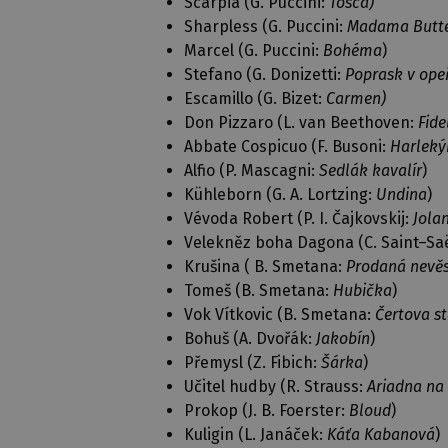
Scarpia (G. Puccini:
Tosca)
Sharpless (G. Puccini:
Madama Butte
Marcel (G. Puccini:
Bohéma
)
Stefano (G. Donizetti:
Poprask v ope
Escamillo (G. Bizet:
Carmen)
Don Pizzaro (L. van Beethoven:
Fide
Abbate Cospicuo (F. Busoni:
Harleký
Alfio (P. Mascagni:
Sedlák kavalír
)
Kühleborn (G. A. Lortzing:
Undina
)
Vévoda Robert (P. I. Čajkovskij:
Jola
Velekněz boha Dagona (C. Saint–Sa
Krušina ( B. Smetana:
Prodaná nevě
Tomeš (B. Smetana:
Hubička
)
Vok Vítkovic (B. Smetana:
Čertova s
Bohuš (A. Dvořák:
Jakobín
)
Přemysl (Z. Fibich:
Šárka
)
Učitel hudby (R. Strauss:
Ariadna na
Prokop (J. B. Foerster:
Bloud
)
Kuligin (L. Janáček:
Káťa Kabanová
)