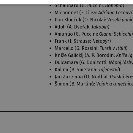
Schaunard (G. Puccini:
Bohéma
)
Michonnet (F. Cilea:
Adriana Lecouvr
Pan Klouček (O. Nicolai:
Veselé pani
Adolf (A. Dvořák:
Jakobín
)
Amantio (G. Puccini:
Gianni Schicchi
)
Frank (J. Strauss:
Netopýr
)
Marcello (G. Rossini:
Turek v Itálii
)
Kníže Galickij (A. P. Borodin:
Kníže Ig
Dulcamara (G. Donizetti:
Nápoj lásk
Kalina (B. Smetana:
Tajemství
)
Jan Zaremba (O. Nedbal:
Polská kre
Šimon (B. Martinů:
Voják a tanečnic