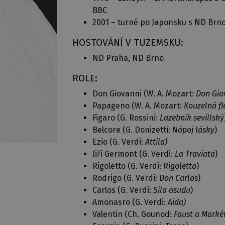
BBC
2001 – turné po Japonsku s ND Brno
HOSTOVÁNÍ V TUZEMSKU:
ND Praha, ND Brno
ROLE:
Don Giovanni (W. A. Mozart:
Don Gio
Papageno (W. A. Mozart:
Kouzelná fl
Figaro (G. Rossini:
Lazebník sevillský
Belcore (G. Donizetti:
Nápoj lásky
)
Ezio (G. Verdi:
Attila)
Jiří Germont (G. Verdi:
La Traviata
)
Rigoletto (G. Verdi:
Rigoletto
)
Rodrigo (G. Verdi:
Don Carlos
)
Carlos (G. Verdi:
Síla osudu
)
Amonasro (G. Verdi:
Aida)
Valentin (Ch. Gounod:
Faust a Marké