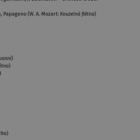
, Papageno (W. A. Mozart:
Kouzelná flétna
)
vanni
)
étna
)
)
tka
)