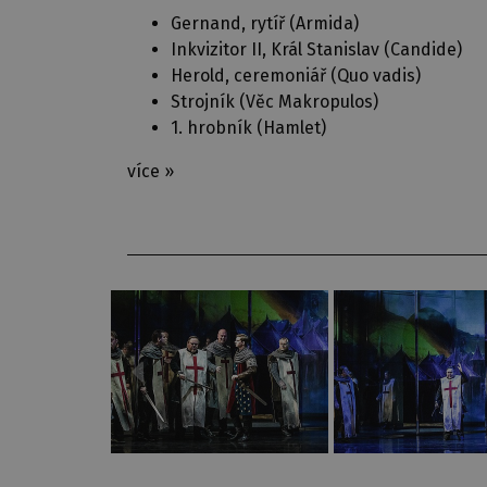
Gernand, rytíř (
Armida
)
Inkvizitor II, Král Stanislav (
Candide
)
Herold, ceremoniář (
Quo vadis
)
Strojník (
Věc Makropulos
)
1. hrobník (
Hamlet
)
více »