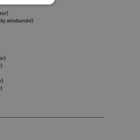
eur
)
čky windsorské
)
or
)
y
)
v
)
e
)