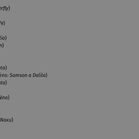
rfly
)
ře
)
lio
)
n
)
nta
)
ëns:
Samson a Dalila
)
sta
)
těna
)
 Naxu
)