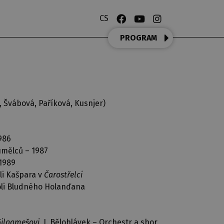
CS
PROGRAM
 Švábová, Paříková, Kusnjer)
986
mělců – 1987
1989
li Kašpara v
Čarostřelci
oli Bludného Holanďana
Gilgamešovi
, J. Bělohlávek – Orchestr a sbor