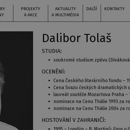
RY
PROJEKTY
AKTUALITY
DALŠÍ
KONTAKTY
NY
A AKCE
A MULTIMÉDIA
Dalibor Tolaš
STUDIA:
soukromé studium zpěvu (Diváková,
OCENĚNÍ:
Cena Českého literárního fondu – 1
Cena Svazu českých dramatických u
laureát soutěže Mozartova Praha – 
nominace na Cenu Thálie 1993 za ro
nominace na Cenu Thálie 2004 za r
HOSTOVÁNÍ V ZAHRANIČÍ:
1995 – Londýn – B. Martinů:
Epos o 