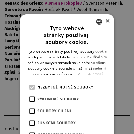
Renato des Grieux:
Plamen Prokopiev
/ Svensson Peter j.h.
Geronte de Ravoir:
Horáček Pavel / Vocel Roman j.h.
Edmond, student:
Zbyněk Brabec
/
Tomáš Kořínek
×
Hostinský:
Jindra Tomáš / Přibyl Jiří j.h.
Tyto webové
Madrigalista:
Brabcová Eva /
Jana Piorecká
stránky používají
Baletní mistr:
Adamec Jan / Kopp Miroslav
CZECH
soubory cookie.
Lampář:
Adamec Jan / Kopp Kopp
ENGLISH
Seržant:
Martin Matoušek
/
Jiří Rajniš
Tyto webové stránky používají soubory cookie
Námořní kapitán:
Jindra Tomáš / Přibyl Jiří j.h.
ke zlepšení uživatelského zážitku. Používáním
GERMAN
Parukáři:
Lahoda Zdeněk / Vaňáč David
našich webových stránek souhlasíte se všemi
trestankyně:
externisté
soubory cookie v souladu s našimi zásadami
zpívá:
Sbor, opery DJKT
používání souborů cookie.
Více informací
hraje:
orchestr, opery DJKT
NEZBYTNĚ NUTNÉ SOUBORY
VÝKONOVÉ SOUBORY
SOUBORY CÍLENÍ
FUNKČNÍ SOUBORY
nastudováno v italském originále-titulky Marie