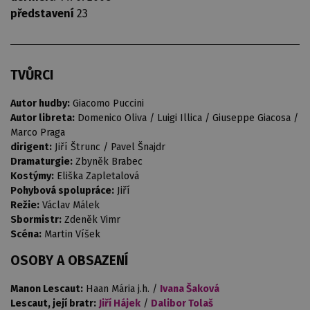
představení
23
TVŮRCI
Autor hudby:
Giacomo Puccini
Autor libreta:
Domenico Oliva / Luigi Illica / Giuseppe Giacosa /
Marco Praga
dirigent:
Jiří Štrunc / Pavel Šnajdr
Dramaturgie:
Zbyněk Brabec
Kostýmy:
Eliška Zapletalová
Pohybová spolupráce:
Jiří
Režie:
Václav Málek
Sbormistr:
Zdeněk Vimr
Scéna:
Martin Víšek
OSOBY A OBSAZENÍ
Manon Lescaut:
Haan Mária j.h. /
Ivana Šaková
Lescaut, její bratr:
Jiří Hájek
/
Dalibor Tolaš