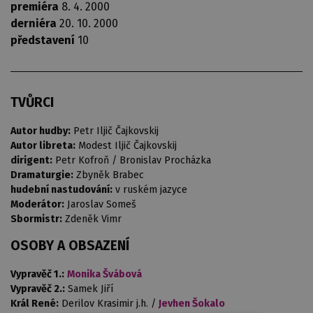
premiéra
8. 4. 2000
derniéra
20. 10. 2000
představení
10
TVŮRCI
Autor hudby:
Petr Iljič Čajkovskij
Autor libreta:
Modest Iljič Čajkovskij
dirigent:
Petr Kofroň / Bronislav Procházka
Dramaturgie:
Zbyněk Brabec
hudební nastudování:
v ruském jazyce
Moderátor:
Jaroslav Someš
Sbormistr:
Zdeněk Vimr
OSOBY A OBSAZENÍ
Vypravěč 1.:
Monika Švábová
Vypravěč 2.:
Samek Jiří
Král René:
Derilov Krasimir j.h. /
Jevhen Šokalo