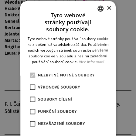
Vévoda Robert:
Basyrov Damir j.h. /
Dalibor Tolaš
×
Hrabě Vaudémont:
Plamen Prokopiev
/ Strnad Petr
Tyto webové
Doktor Ibn-Hakia:
Hlávka Zdeněk j.h. /
Jiří Rajniš
stránky používají
Generál Almerik:
Adamec Jan / Kopp Miroslav
CZECH
soubory cookie.
Bertram:
Horáček Pavel / Jindra Tomáš
Jolanta:
Valentina Čavdarová
/ Procházková Simona j.h.
ENGLISH
Tyto webové stránky používají soubory cookie
Marta:
Sýkorová Jana j.h. / Šmídová Lenka j.h.
ke zlepšení uživatelského zážitku. Používáním
GERMAN
Brigita:
Janečková Helena /
Ivana Šaková
našich webových stránek souhlasíte se všemi
Laura:
Klečková Eva /
Jana Foff Tetourová
soubory cookie v souladu s našimi zásadami
používání souborů cookie.
Více informací
NEZBYTNĚ NUTNÉ SOUBORY
VÝKONOVÉ SOUBORY
SOUBORY CÍLENÍ
P. I. Čajkovskij: Jolanta - koncertní provedení opery.
Sólisté souboru opery, sbor opery DJKT.
FUNKČNÍ SOUBORY
NEZAŘAZENÉ SOUBORY