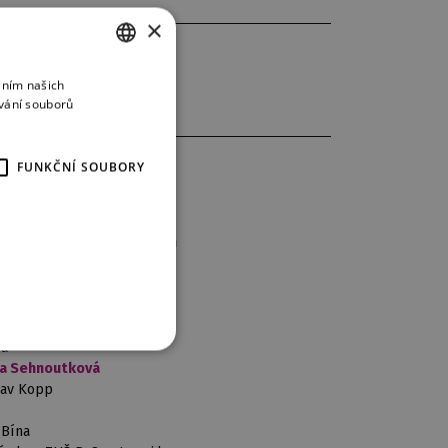
×
áním našich
CZECH
vání souborů
ENGLISH
GERMAN
FUNKČNÍ SOUBORY
/
Richard Samek
Jiří Hájek
/
Svatopluk Sem
Tolaš
/ Alexandr Beň
František Zahradníček
n Adamec / Zdeněk Lahoda
/ Pavel Horáček
vá
a Sehnoutková
lav Kopp
 Bína