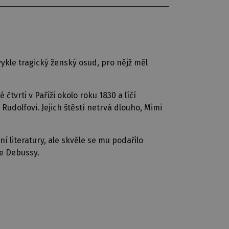
kle tragický ženský osud, pro nějž měl
vrti v Paříži okolo roku 1830 a líčí
dolfovi. Jejich štěstí netrvá dlouho, Mimi
ní literatury, ale skvěle se mu podařilo
de Debussy.