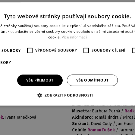
Tyto webové stránky používají soubory cookie.
derniéra
představení
é stránky používají soubory cookie ke zlepšení uživatelského zážitku. Použív
26. 5. 2012
33
ránek souhlasíte se všemi soubory cookie v souladu s našimi zásadami použí
cookie.
Více informací
É SOUBORY
VÝKONOVÉ SOUBORY
SOUBORY CÍLENÍ
OSOBY A OBSAZENÍ
UBORY
Rodolfo, básník:
Tomáš Černý 
Marcello, malíř:
Filip Bandžak /
Schaunard, hudebník:
Dalibor 
VŠE PŘIJMOUT
VŠE ODMÍTNOUT
Colline, filosof:
Miloš Horák /
Parpignol, prodavač hraček:
Ja
ZOBRAZIT PODROBNOSTI
Benoit, domácí:
Jevhen Šokalo
Mimi:
Maria Haan / Petra Šimko
Musetta:
Barbora Perná /
Radk
ek
, Ivana Janečková
Alcindoro:
Tomáš Jindra / Miros
Seržant:
David Cody / Jan Fraus
Celník:
Roman Dušek
/ Jaromír