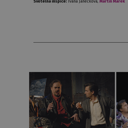
Světelná inspice:
Ivana Janečková,
Martin Marek