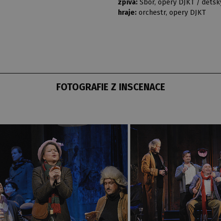
zpívá:
Sbor, opery DJKT / dětský
hraje:
orchestr, opery DJKT
FOTOGRAFIE Z INSCENACE