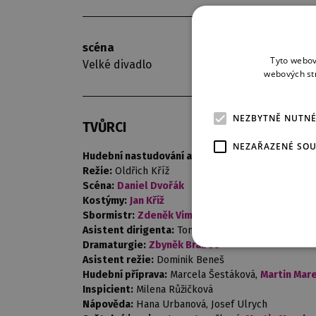
scéna
premiéra
Tyto webov
Velké divadlo
20. 6. 2009
webových st
NEZBYTNĚ NUTN
TVŮRCI
NEZAŘAZENÉ SO
Hudební nastudování a dirigent:
Jiří Štrunc
Režie:
Oldřich Kříž
Scéna:
Daniel Dvořák
Kostýmy:
Jan Kříž
Sbormistr:
Zdeněk Vimr
Asistent dirigenta:
Tomáš Brauner
Dramaturgie:
Zbyněk Brabec
Asistent režie:
Dominik Beneš
Hudební příprava:
Marcela Šestáková,
Martin Mar
Inspicient:
Milena Růžičková
Nápověda:
Hana Urbanová, Josef Ulrych