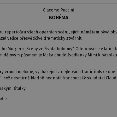
Giacomo Puccini
BOHÉMA
 repertoáru všech operních scén. Jejich námětem bývá obvy
al velice přesvědčivě dramaticky ztvárnit.
Murgera „Scény ze života bohémy“. Odehrává se v latinské čt
 dějovým pásmem je láska chudé švadlenky Mimi k básníku Ru
y vroucí melodie, vycházející z nejlepších tradic italské oper
í, což nesmírně kladně hodnotil francouzský skladatel Clau
skými titulky.
dle.