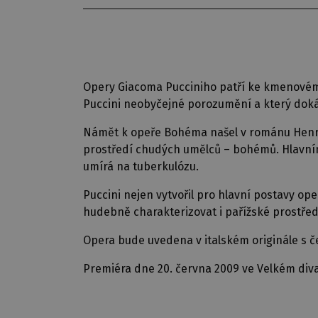
Opery Giacoma Pucciniho patří ke kmenovému
Puccini neobyčejné porozumění a který dokáz
Námět k opeře Bohéma našel v románu Henriho 
prostředí chudých umělců – bohémů. Hlavním
umírá na tuberkulózu.
Puccini nejen vytvořil pro hlavní postavy oper
hudebně charakterizovat i pařížské prostřed
Opera bude uvedena v italském originále s če
Premiéra dne 20. června 2009 ve Velkém diva