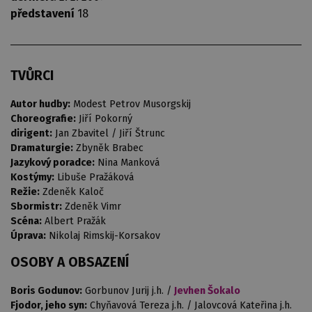
představení
18
TVŮRCI
Autor hudby:
Modest Petrov Musorgskij
Choreografie:
Jiří Pokorný
dirigent:
Jan Zbavitel / Jiří Štrunc
Dramaturgie:
Zbyněk Brabec
Jazykový poradce:
Nina Manková
Kostýmy:
Libuše Pražáková
Režie:
Zdeněk Kaloč
Sbormistr:
Zdeněk Vimr
Scéna:
Albert Pražák
Úprava:
Nikolaj Rimskij-Korsakov
OSOBY A OBSAZENÍ
Boris Godunov:
Gorbunov Jurij j.h. /
Jevhen Šokalo
Fjodor, jeho syn:
Chyňavová Tereza j.h. / Jalovcová Kateřina j.h.