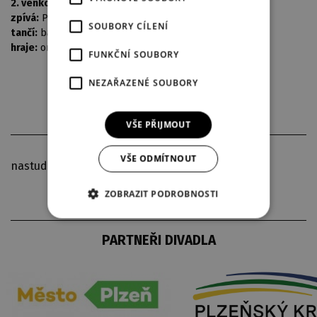
2. venkovan:
Braun Pavel / Lahoda Zdeněk
zpívá:
Plzeňský, dětský sbor / Sbor, opery DJKT
SOUBORY CÍLENÍ
tančí:
balet, DJKT
hraje:
orchestr, opery DJKT
FUNKČNÍ SOUBORY
NEZAŘAZENÉ SOUBORY
VŠE PŘIJMOUT
VŠE ODMÍTNOUT
nastudováno v ruském originále
ZOBRAZIT PODROBNOSTI
PARTNEŘI DIVADLA