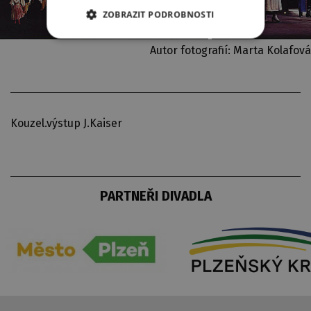
ZOBRAZIT PODROBNOSTI
Autor fotografií: Marta Kolafová
Kouzel.výstup J.Kaiser
PARTNEŘI DIVADLA