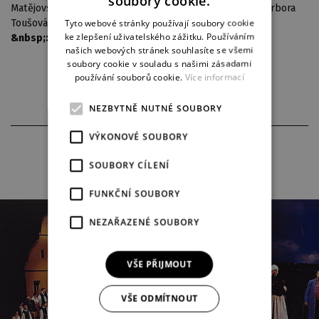
soubory cookie.
Matějovský, Jakub Kučera, Petr Čech, Andrea Wolfová, Barbora
ENGLISH
Tyto webové stránky používají soubory cookie
Toušová, Kristýna Krejsová,
Klára Kuchinková
ke zlepšení uživatelského zážitku. Používáním
&nbsp;:
Sbor a orchestr opery DJKT
GERMAN
našich webových stránek souhlasíte se všemi
soubory cookie v souladu s našimi zásadami
používání souborů cookie.
Více informací
NEZBYTNĚ NUTNÉ SOUBORY
VÝKONOVÉ SOUBORY
FOTOGRAFIE Z INSCENACE
SOUBORY CÍLENÍ
FUNKČNÍ SOUBORY
NEZAŘAZENÉ SOUBORY
VŠE PŘIJMOUT
VŠE ODMÍTNOUT