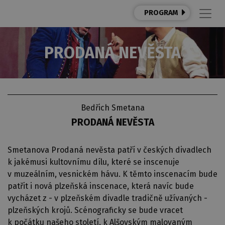
PROGRAM
PRODANÁ NEVĚSTA
Bedřich Smetana
PRODANÁ NEVĚSTA
Smetanova Prodaná nevěsta patří v českých divadlech
k jakémusi kultovnímu dílu, které se inscenuje
v muzeálním, vesnickém hávu. K těmto inscenacím bude
patřit i nová plzeňská inscenace, která navíc bude
vycházet z - v plzeňském divadle tradičně užívaných -
plzeňských krojů. Scénograficky se bude vracet
k počátku našeho století, k Alšovským malovaným