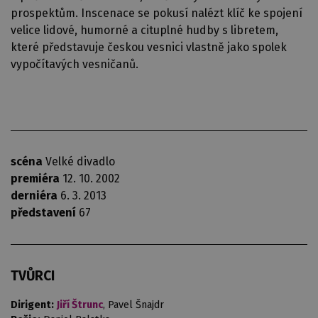
prospektům. Inscenace se pokusí nalézt klíč ke spojení
velice lidové, humorné a cituplné hudby s libretem,
které představuje českou vesnici vlastně jako spolek
vypočítavých vesničanů.
scéna
Velké divadlo
premiéra
12. 10. 2002
derniéra
6. 3. 2013
představení
67
TVŮRCI
Dirigent:
Jiří Štrunc
, Pavel Šnajdr