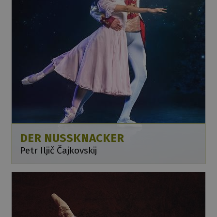
DER NUSSKNACKER
Petr Iljič Čajkovskij