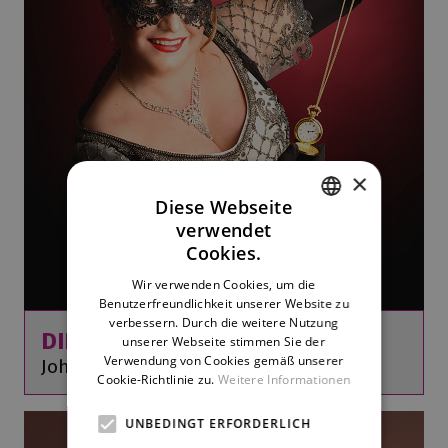
×
Diese Webseite
verwendet
CZECH
Cookies.
ENGLISH
Wir verwenden Cookies, um die
Benutzerfreundlichkeit unserer Website zu
GERMAN
verbessern. Durch die weitere Nutzung
DIE FLEDERMAUS
unserer Webseite stimmen Sie der
Verwendung von Cookies gemäß unserer
Johann Strauss
Cookie-Richtlinie zu.
Weitere Informationen
UNBEDINGT ERFORDERLICH