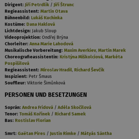
Dirigent:
Jiří Petrdlík
/
Jiří Štrunc
Regieassistent:
Martin Otava
Bühnenbild:
Lukáš Kuchinka
Kostüme:
Dana Haklová
Lichtdesign:
Jakub Sloup
Videoprojektion:
Ondřej Brýna
Chorleiter:
Anna Marie Lahodová
Musikalische Vorbereitung:
Maxim Averkiev
,
Martin Marek
Choreografieassistentin:
Kristýna Miškolciová
,
Markéta
Pospíšilová
Regieassistent:
Miroslav Hradil
,
Richard Ševčík
Inspizient:
Petr Šmaus
Souffleur:
Viktorie Šimůnková
PERSONEN UND BESETZUNGEN
Soprán:
Andrea Frídová
/
Adéla Skočilová
Tenor:
Tomáš Kořínek
/
Richard Samek
Bas:
Rostislav Florian
Smrt:
Gaëtan Pires
/
Justin Rimke
/
Mátyás Sántha