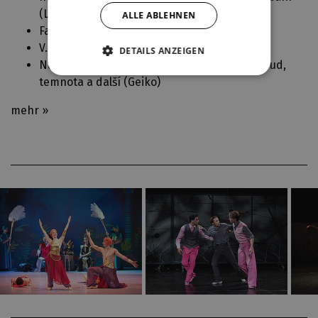
(
La Bayadère
)
ALLE ABLEHNEN
Farář (
Návštěva staré dámy
)
V. věta, (
Německé requiem
)
DETAILS ANZEIGEN
Návrhář kostýmů, Společnost na večírku, osud,
temnota a další (
Geiko
)
mehr »