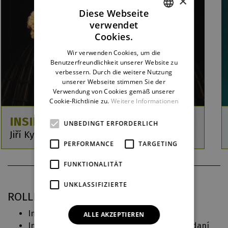
×
Diese Webseite
verwendet
CZECH
Cookies.
ENGLISH
Wir verwenden Cookies, um die
Benutzerfreundlichkeit unserer Website zu
GERMAN
verbessern. Durch die weitere Nutzung
unserer Webseite stimmen Sie der
Verwendung von Cookies gemäß unserer
Cookie-Richtlinie zu.
Weitere Informationen
INSIDE
UNBEDINGT ERFORDERLICH
Jiří Kylián / Petr Zuska / Jiří Pokorný
PERFORMANCE
TARGETING
FUNKTIONALITÄT
UNKLASSIFIZIERTE
ROLLEN IN DJKT
Inside, Sinfonietta, Šest tanců (
Inside
)
ALLE AKZEPTIEREN
Indický tanec, Solorovi přátelé, Rádžovi poddaní