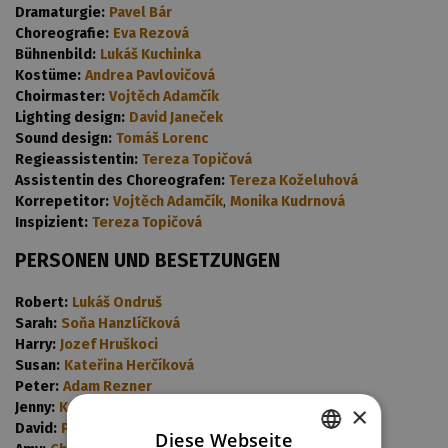
Dramaturgie:
Pavel Bár
Choreografie:
Eva Rezová
Bühnenbild:
Lukáš Kuchinka
Kostüme:
Andrea Pavlovičová
Choirmaster:
Vojtěch Adamčík
Lighting design:
David Janeček
Sound design:
Tomáš Lorenc
Regieassistentin:
Tereza Topičová
Assistentin des Choreografen:
Tereza Koželuhová
Korrepetitor:
Vojtěch Adamčík
,
Monika Kudrnová
Inspizient:
Tereza Topičová
PERSONEN UND BESETZUNGEN
Robert:
Lukáš Ondruš
Sarah:
Soňa Hanzlíčková
Harry:
Jozef Hruškoci
Susan:
Kateřina Herčíková
Peter:
Adam Rezner
Jenny:
Kateřina Chrenková
×
David:
Pavel Režný
Diese Webseite