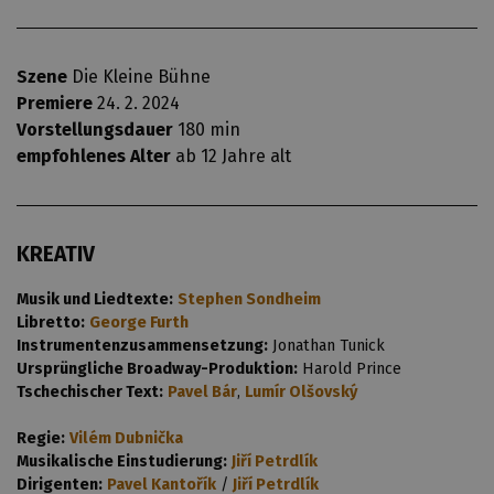
Szene
Die Kleine Bühne
Premiere
24. 2. 2024
Vorstellungsdauer
180 min
empfohlenes Alter
ab 12 Jahre alt
KREATIV
Musik und Liedtexte:
Stephen Sondheim
Libretto:
George Furth
Instrumentenzusammensetzung:
Jonathan Tunick
Ursprüngliche Broadway-Produktion:
Harold Prince
Tschechischer Text:
Pavel Bár
,
Lumír Olšovský
Regie:
Vilém Dubnička
Musikalische Einstudierung:
Jiří Petrdlík
Dirigenten:
Pavel Kantořík
/
Jiří Petrdlík