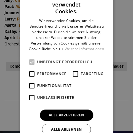
Amy:
Charlotte Režná
verwendet
Paul:
Martin Holec
CZECH
Cookies.
Joanne:
Hana Holišová,
Lucie Zvoníková
(understudy)
ENGLISH
Larry:
Pavel Klimenda
Wir verwenden Cookies, um die
Marta:
Eva Staškovičová
Benutzerfreundlichkeit unserer Website zu
GERMAN
Kathy:
Kateřina Hrdinová
verbessern. Durch die weitere Nutzung
unserer Webseite stimmen Sie der
April:
Lucie Pragerová
Verwendung von Cookies gemäß unserer
Orchestr muzikálu DJKT
Cookie-Richtlinie zu.
Weitere Informationen
UNBEDINGT ERFORDERLICH
Komödie
Erwachsene
Für anspruchsvolle Zuschauer
PERFORMANCE
TARGETING
Tschechische Prämiere
FUNKTIONALITÄT
UNKLASSIFIZIERTE
FOTOS AUS DER PRODUKTION
ALLE AKZEPTIEREN
ALLE ABLEHNEN