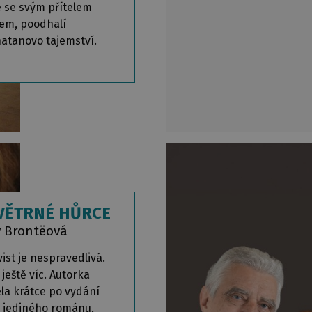
e se svým přítelem
m, poodhalí
atanovo tajemství.
VĚTRNÉ HŮRCE
y Brontëová
ist je nespravedlivá.
ještě víc. Autorka
la krátce po vydání
 jediného románu,