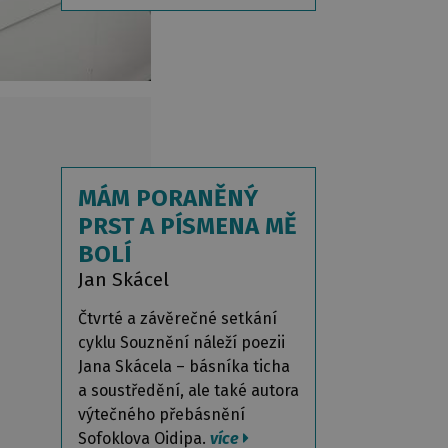
MÁM PORANĚNÝ
PRST A PÍSMENA MĚ
BOLÍ
Jan Skácel
Čtvrté a závěrečné setkání
cyklu Souznění náleží poezii
Jana Skácela – básníka ticha
a soustředění, ale také autora
výtečného přebásnění
Sofoklova Oidipa.
více