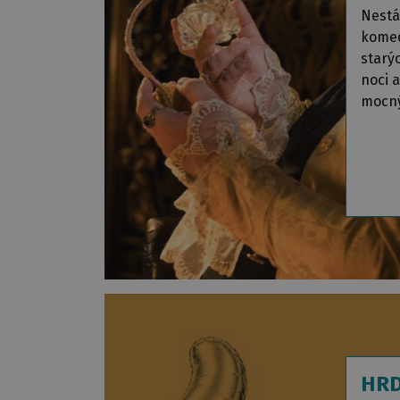
Nestá
komed
starý
noci 
mocn
HRD