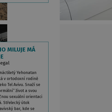
O MILUJE MÁ
E
Segal
áctiletý Yehonatan
tá v ortodoxní rodině
ko Tel Avivu. Snaží se
ormální“ život a svou
čnou sexuální orientaci
á. Střelecký útok
avivský bar, kde se