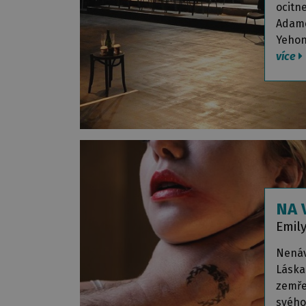
ocitn
Adame
Yehon
více
NA 
Emil
Nenáv
Láska 
zemře
svého