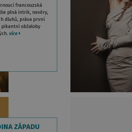
rnoucí francouzská
ie plná intrik, nevěry,
ch dluhů, práva první
a pikantní obžaloby
ých.
více
INA ZÁPADU