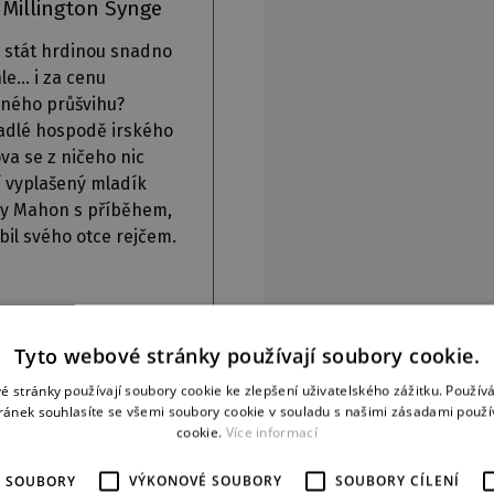
 Millington Synge
e stát hrdinou snadno
hle… i za cenu
ného průšvihu?
adlé hospodě irského
va se z ničeho nic
í vyplašený mladík
ty Mahon s příběhem,
bil svého otce rejčem.
Tyto webové stránky používají soubory cookie.
é stránky používají soubory cookie ke zlepšení uživatelského zážitku. Použív
ránek souhlasíte se všemi soubory cookie v souladu s našimi zásadami použí
cookie.
Více informací
É SOUBORY
VÝKONOVÉ SOUBORY
SOUBORY CÍLENÍ