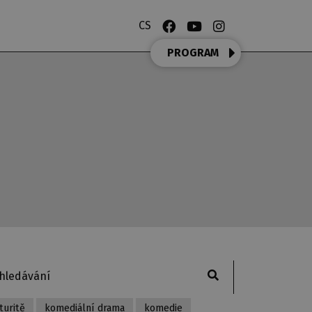
CS
PROGRAM
turitě
komediální drama
komedie