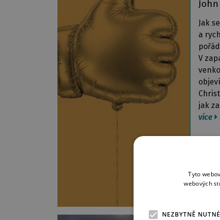
John
Jak s
a ryc
pořád
V zap
venko
objev
Chris
jak za
více
Tyto webov
webových st
NEZBYTNĚ NUTN