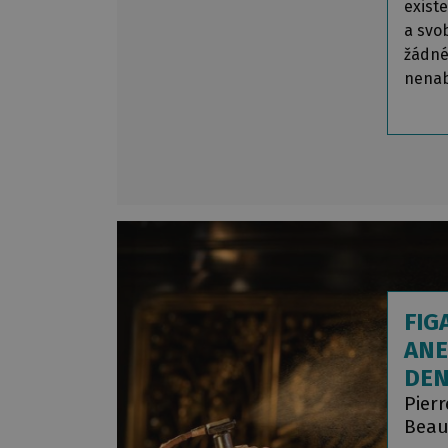
exist
a svo
žádné
nenab
FIG
ANE
DE
Pier
Beau