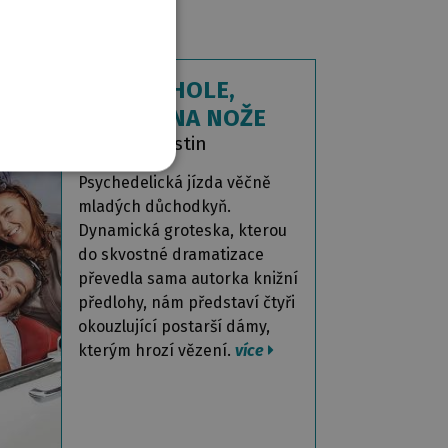
JEDNOU HOLE,
JEDNOU NA NOŽE
Anita Augustin
Psychedelická jízda věčně
mladých důchodkyň.
Dynamická groteska, kterou
do skvostné dramatizace
převedla sama autorka knižní
předlohy, nám představí čtyři
okouzlující postarší dámy,
kterým hrozí vězení.
více