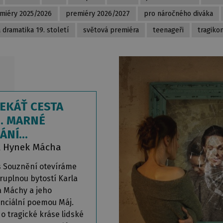
miéry 2025/2026
premiéry 2026/2027
pro náročného diváka
 dramatika 19. století
světová premiéra
teenageři
tragiko
EKÁŤ CESTA
.. MARNÉ
ÁNÍ...
l Hynek Mácha
s Souznění otevíráme
ruplnou bytostí Karla
 Máchy a jeho
enciální poemou Máj.
o tragické kráse lidské