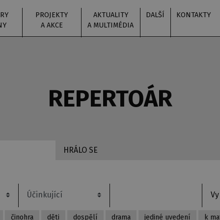
RY
PROJEKTY
AKTUALITY
DALŠÍ
KONTAKTY
NY
A AKCE
A MULTIMÉDIA
REPERTOÁR
HRÁLO SE
činohra
děti
dospělí
drama
jediné uvedení
k ma