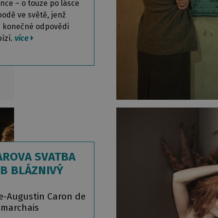
ence – o touze po lásce
bodě ve světě, jenž
 konečné odpovědi
ízí.
více
AROVA SVATBA
B BLÁZNIVÝ
N
re-Augustin Caron de
marchais