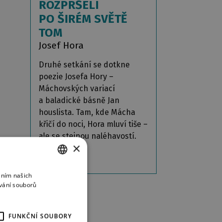
ROZPRŠELI
PO ŠIRÉM SVĚTĚ
TOM
Josef Hora
Druhé setkání se dotkne
poezie Josefa Hory –
Máchovských variací
a baladické básně Jan
houslista. Tam, kde Mácha
křičí do noci, Hora mluví tiše –
ale se stejnou naléhavostí.
×
více
áním našich
CZECH
vání souborů
ENGLISH
GERMAN
FUNKČNÍ SOUBORY