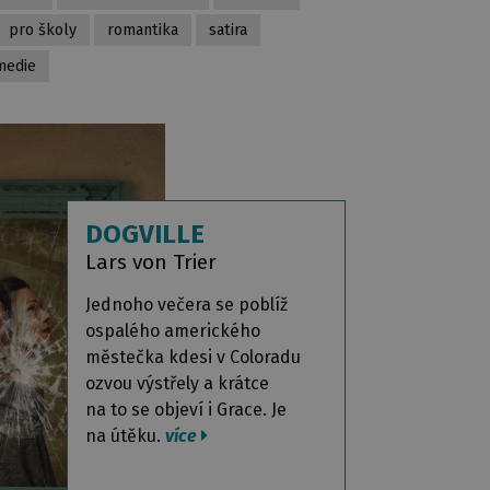
pro školy
romantika
satira
medie
DOGVILLE
Lars von Trier
Jednoho večera se poblíž
ospalého amerického
městečka kdesi v Coloradu
ozvou výstřely a krátce
na to se objeví i Grace. Je
na útěku.
více