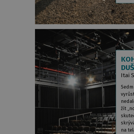
KOH
DUŠ
Itai 
Sedmn
vyrůs
nedale
žít „n
skute
skrýv
na tel