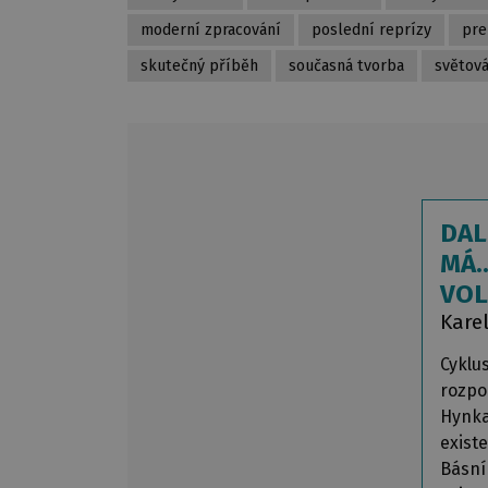
moderní zpracování
poslední reprízy
pre
skutečný příběh
současná tvorba
světová
DAL
MÁ.
VOL
Kare
Cyklu
rozpo
Hynka
exist
Básní 