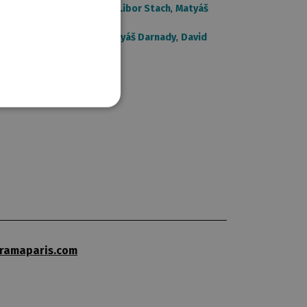
meraman:
Marek Mikulášek
,
Libor Stach
,
Matyáš
bor Stach
,
Petr Urban
,
Matyáš Darnady
,
David
ramaparis.com