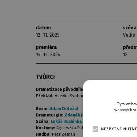
datum
scéna
12. 11. 2025
Velké 
premiéra
předs
14. 12. 2024
12
TVŮRCI
Dramatizace původního scénáře:
Francis Veber
Překlad:
Anežka Svobodová
Tyto webov
Režie:
Adam Doležal
webových st
Dramaturgie:
Zdeněk Janál
Scéna:
Lukáš Kuchinka
Kostýmy:
Agnieszka Pátá Oldak
NEZBYTNĚ NUTN
Hudba:
Petr Zeman