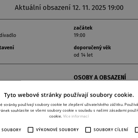
Aktuální obsazení 12. 11. 2025 19:00
začátek
divadlo
19:00
tavení
doporučený věk
od 14 let
OSOBY A OBSAZENÍ
Guillaume, ředitel marketingu
Tyto webové stránky používají soubory cookie.
Santini, ředitel personálního 
Slečna Bertrandová, ředitelka 
é stránky používají soubory cookie ke zlepšení uživatelského zážitku. Použív
Ariane, účetní:
Nicole Tisotová
ránek souhlasíte se všemi soubory cookie v souladu s našimi zásadami použí
Pignon:
Michal Štěrba
cookie.
Více informací
Belon, soused:
Pavel Pavlovsk
Kopel, ředitel továrny:
Zdeněk
É SOUBORY
VÝKONOVÉ SOUBORY
SOUBORY CÍLENÍ
Christine:
Kamila Šmejkalová