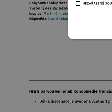
Pohybová spolupráce:
Richard Ševčík
NEZAŘAZENÉ SO
Světelný design:
Jakub Sloup
Inspice:
Martin Chmelař
Nápověda:
David Kubát
Hru S barvou ven aneb Kondomedie Francis
Délka inscenace je uvedena včetně 1 př