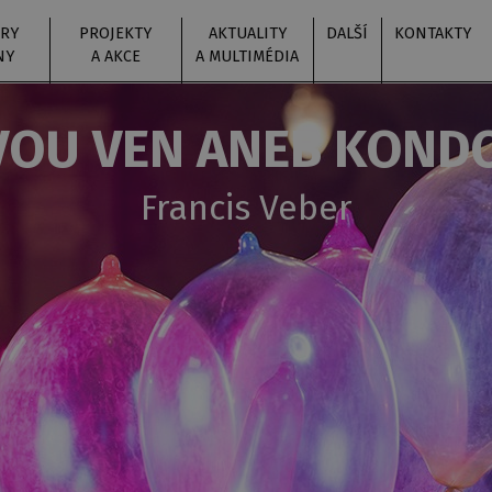
RY
PROJEKTY
AKTUALITY
DALŠÍ
KONTAKTY
NY
A AKCE
A MULTIMÉDIA
VOU VEN ANEB KOND
Francis Veber