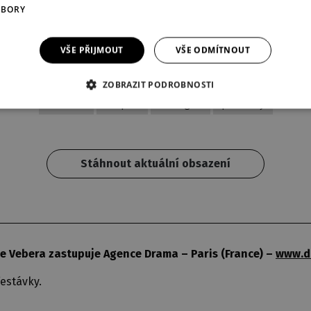
Dělníci, Japonci, Fotograf, Ka
UBORY
Darnady
,
Matyáš Greif
Gay pride:
Marek Mikulášek
,
Li
VŠE PŘIJMOUT
VŠE ODMÍTNOUT
Kubát
, hosté
ZOBRAZIT PODROBNOSTI
komedie
dospělí
teenageři
pro školy
Stáhnout aktuální obsazení
e Vebera zastupuje Agence Drama – Paris (France) –
www.d
estávky.