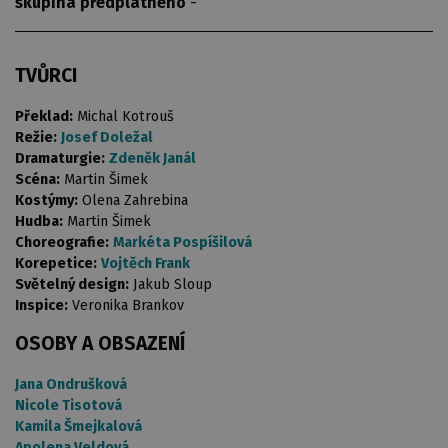
skupina předplatného
-
TVŮRCI
Překlad:
Michal Kotrouš
Režie:
Josef Doležal
Dramaturgie:
Zdeněk Janál
Scéna:
Martin Šimek
Kostýmy:
Olena Zahrebina
Hudba:
Martin Šimek
Choreografie:
Markéta Pospíšilová
Korepetice:
Vojtěch Frank
Světelný design:
Jakub Sloup
Inspice:
Veronika Brankov
OSOBY A OBSAZENÍ
Jana Ondrušková
Nicole Tisotová
Kamila Šmejkalová
Apolena Veldová