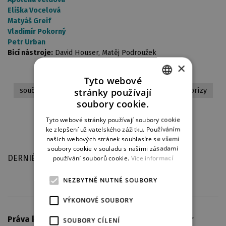
Eliška Vocelová
Matyáš Greif
Vladimír Pokorný
Petr Urban
Bicí nástroje:
David Houser, Matěj Podroužek
×
Tyto webové
stránky používají
současná tvorba
česká premiéra
poslední reprízy
CZECH
soubory cookie.
ENGLISH
Tyto webové stránky používají soubory cookie
ke zlepšení uživatelského zážitku. Používáním
GERMAN
Stáhnout aktuální obsazení
našich webových stránek souhlasíte se všemi
soubory cookie v souladu s našimi zásadami
používání souborů cookie.
Více informací
DERNIÉRA
NEZBYTNĚ NUTNÉ SOUBORY
VÝKONOVÉ SOUBORY
Práva k uvedení hry zajistila agentura S. Fischer
SOUBORY CÍLENÍ