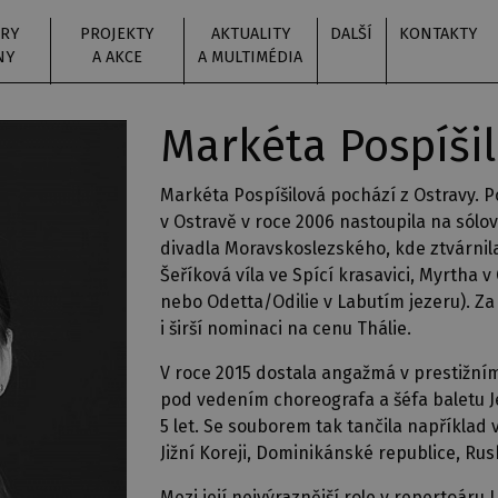
RY
PROJEKTY
AKTUALITY
DALŠÍ
KONTAKTY
NY
A AKCE
A MULTIMÉDIA
Markéta Pospíši
Markéta Pospíšilová pochází z Ostravy. 
v Ostravě v roce 2006 nastoupila na sól
divadla Moravskoslezského, kde ztvárnil
Šeříková víla ve Spící krasavici, Myrtha v 
nebo Odetta/Odilie v Labutím jezeru). Za 
i širší nominaci na cenu Thálie.
V roce 2015 dostala angažmá v prestižní
pod vedením choreografa a šéfa baletu J
5 let. Se souborem tak tančila například v
Jižní Koreji, Dominikánské republice, Rus
Mezi její nejvýraznější role v repertoáru J