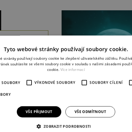
E
ián / Petr Zuska /
Tyto webové stránky používají soubory cookie.
korný
é stránky používají soubory cookie ke zlepšení uživatelského zážitku. Použív
ránek souhlasíte se všemi soubory cookie v souladu s našimi zásadami použí
baletní večer,
cookie.
Více informací
 choreografií
ch autorů,
É SOUBORY
VÝKONOVÉ SOUBORY
SOUBORY CÍLENÍ
ený tématem
o světa.
více
UBORY
VŠE PŘIJMOUT
VŠE ODMÍTNOUT
ZOBRAZIT PODROBNOSTI