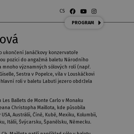
CS
PROGRAM
lová
Po ukončení Janáčkovy konzervatoře
ovou pozici do angažmá baletu Národního
a mnoho významných sólových rolí (např.
Giselle, Sestra v Popelce, víla v Louskáčkovi
hlavní roli v baletu Labutí jezero obdržela
m Les Ballets de Monte Carlo v Monaku
eana Christopha Maillota, kde působila
 USA, Austrálii, Číně, Kubě, Mexiku, Kolumbii,
ku, Itálii, Švýcarsku, Španělsku, Německu.
. Ch. Maillota patří například sólo v baletu