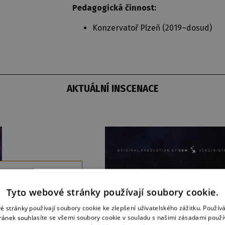
Pedagogická činnost:
Konzervatoř Plzeň (2019–dosud)
AKTUÁLNÍ INSCENACE
A V AKCI
enken / Glenn
Tyto webové stránky používají soubory cookie.
 Cheri a Bill
é stránky používají soubory cookie ke zlepšení uživatelského zážitku. Použív
llner
ránek souhlasíte se všemi soubory cookie v souladu s našimi zásadami použí