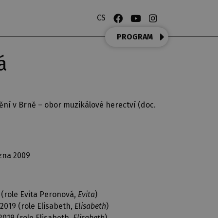
CS
PROGRAM
á
í v Brně – obor muzikálové herectví (doc.
ezna 2009
 (role Evita Peronová,
Evita
)
2019 (role Elisabeth,
Elisabeth
)
019 (role Elisabeth,
Elisabeth
)