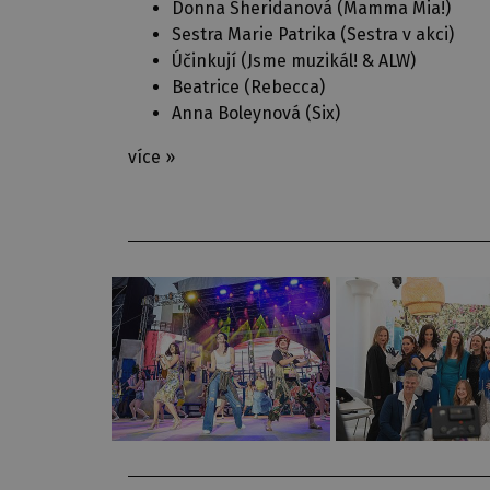
Donna Sheridanová (
Mamma Mia!
)
Sestra Marie Patrika (
Sestra v akci
)
Účinkují (
Jsme muzikál! & ALW
)
Beatrice (
Rebecca
)
Anna Boleynová (
Six
)
více »