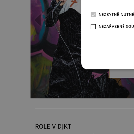
Božská m
plná hu
NEZBYTNĚ NUTN
energie 
stejnojm
NEZAŘAZENÉ SO
s Whoopi
z prostř
jejichž p
nečekaně
nohama
ROLE V DJKT