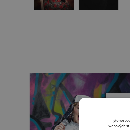
SESTR
Alan M
Slater /
Tyto webov
Steinke
webových st