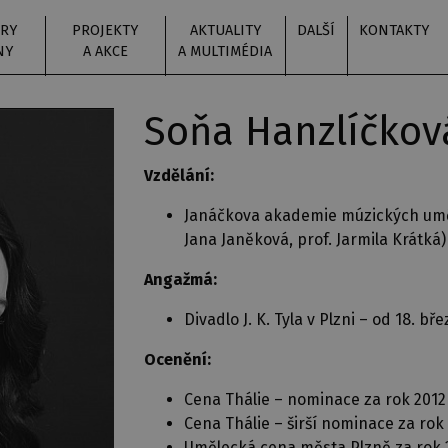
RY
PROJEKTY
AKTUALITY
DALŠÍ
KONTAKTY
NY
A AKCE
A MULTIMÉDIA
Soňa Hanzlíčkov
Vzdělání:
Janáčkova akademie múzických uměn
Jana Janěková, prof. Jarmila Krátká)
Angažmá:
Divadlo J. K. Tyla v Plzni – od 18. bř
Ocenění:
Cena Thálie – nominace za rok 2012
Cena Thálie – širší nominace za rok 
Umělecká cena města Plzně za rok 2