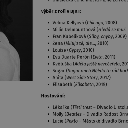
Výběr z rolí v DJKT:
Velma Kellyová (
Chicago
, 2008)
Millie Delmounthová (
Hledá se muž. 
Fran Kubeliková (
Sliby, chyby
, 2009)
Žena (
Miluju tě, ale…
, 2010)
Louise (
Gypsy
, 2010)
Eva Duarte Perón (
Evita
, 2011)
Květuška (
Adéla ještě nevečeřela
, 20
Sugar (
Sugar aneb Někdo to rád hor
Anita (
West Side Story
, 2017)
Elisabeth (
Elisabeth
, 2019)
Hostování:
Lékařka (
Třetí trest
– Divadlo U stolu
Molly (
Beatles
– Divadlo Radost Brno
Lucie (
Peklo
– Městské divadlo Brno