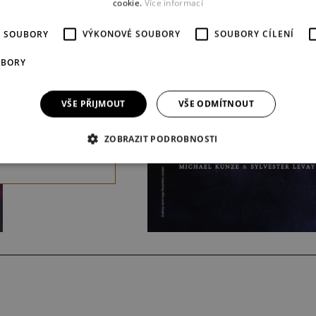
cookie.
Více informací
uzikálová komedie
moru a nespoutané
É SOUBORY
VÝKONOVÉ SOUBORY
SOUBORY CÍLENÍ
podle
enného filmu
UBORY
 Goldbergovou
edí řádových sester,
VŠE PŘIJMOUT
VŠE ODMÍTNOUT
oklidný život se
 obrátí vzhůru
ZOBRAZIT PODROBNOSTI
!
více