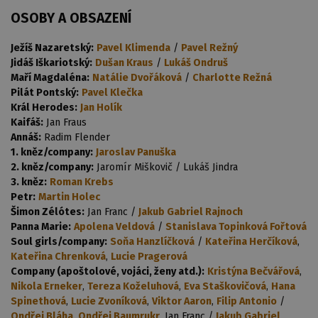
OSOBY A OBSAZENÍ
Ježíš Nazaretský:
Pavel Klimenda
/
Pavel Režný
Jidáš Iškariotský:
Dušan Kraus
/
Lukáš Ondruš
Maří Magdaléna:
Natálie Dvořáková
/
Charlotte Režná
Pilát Pontský:
Pavel Klečka
Král Herodes:
Jan Holík
Kaifáš:
Jan Fraus
Annáš:
Radim Flender
1. kněz/company:
Jaroslav Panuška
2. kněz/company:
Jaromír Miškovič / Lukáš Jindra
3. kněz:
Roman Krebs
Petr:
Martin Holec
Šimon Zélótes:
Jan Franc /
Jakub Gabriel Rajnoch
Panna Marie:
Apolena Veldová
/
Stanislava Topinková Fořtová
Soul girls/company:
Soňa Hanzlíčková
/
Kateřina Herčíková
,
Kateřina Chrenková
,
Lucie Pragerová
Company (apoštolové, vojáci, ženy atd.):
Kristýna Bečvářová
,
Nikola Erneker
,
Tereza Koželuhová
,
Eva Staškovičová
,
Hana
Spinethová
,
Lucie Zvoníková
,
Viktor Aaron
,
Filip Antonio
/
Ondřej Bláha
,
Ondřej Baumrukr
, Jan Franc /
Jakub Gabriel