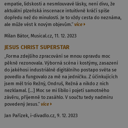
empatie, lidskosti a nesmlouvavé lásky, není divu, že
aktuální plzeňská inscenace intuitivně kráčí spíše
dopředu než do minulosti. Je to vždy cesta do neznáma,
ale může vést k novým objevům.“
více
Milan Bátor, Musical.cz, 11. 12. 2023
JESUS CHRIST SUPERSTAR
„Forma zdejšího zpracování se mnou opravdu moc
pěkně rezonovala. Výborná scéna i kostýmy, zasazení
do jakéhosi industriálně digitálního postapo světa se
povedlo a fungovalo za mě na jedničku. Z účinkujících
jsem měl trio Režný, Ondruš, Režná a nikdo z nich
nezklamal. […] Moc se mi líbilo i pojetí samotného
závěru, příjemně to zasáhlo. V součtu tedy nadmíru
povedený Jesus.“
více
Jan Pařízek, i-divadlo.cz, 9. 12. 2023