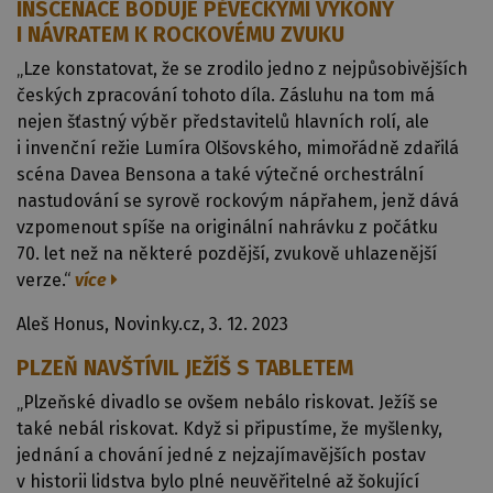
INSCENACE BODUJE PĚVECKÝMI VÝKONY
I NÁVRATEM K ROCKOVÉMU ZVUKU
„Lze konstatovat, že se zrodilo jedno z nejpůsobivějších
českých zpracování tohoto díla. Zásluhu na tom má
nejen šťastný výběr představitelů hlavních rolí, ale
i invenční režie Lumíra Olšovského, mimořádně zdařilá
scéna Davea Bensona a také výtečné orchestrální
nastudování se syrově rockovým nápřahem, jenž dává
vzpomenout spíše na originální nahrávku z počátku
70. let než na některé pozdější, zvukově uhlazenější
verze.“
více
Aleš Honus, Novinky.cz, 3. 12. 2023
PLZEŇ NAVŠTÍVIL JEŽÍŠ S TABLETEM
„Plzeňské divadlo se ovšem nebálo riskovat. Ježíš se
také nebál riskovat. Když si připustíme, že myšlenky,
jednání a chování jedné z nejzajímavějších postav
v historii lidstva bylo plné neuvěřitelné až šokující