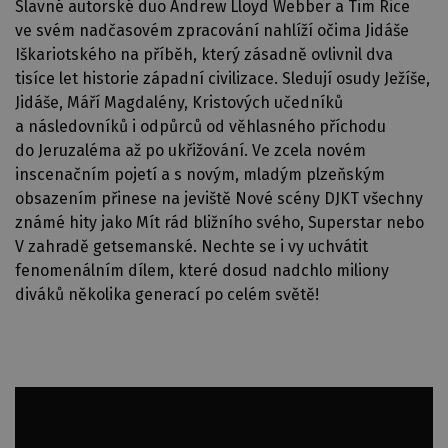
Slavné autorské duo Andrew Lloyd Webber a Tim Rice
ve svém nadčasovém zpracování nahlíží očima Jidáše
Iškariotského na příběh, který zásadně ovlivnil dva
tisíce let historie západní civilizace. Sledují osudy Ježíše,
Jidáše, Máří Magdalény, Kristových učedníků
a následovníků i odpůrců od věhlasného příchodu
do Jeruzaléma až po ukřižování. Ve zcela novém
inscenačním pojetí a s novým, mladým plzeňským
obsazením přinese na jeviště Nové scény DJKT všechny
známé hity jako Mít rád bližního svého, Superstar nebo
V zahradě getsemanské. Nechte se i vy uchvátit
fenomenálním dílem, které dosud nadchlo miliony
diváků několika generací po celém světě!