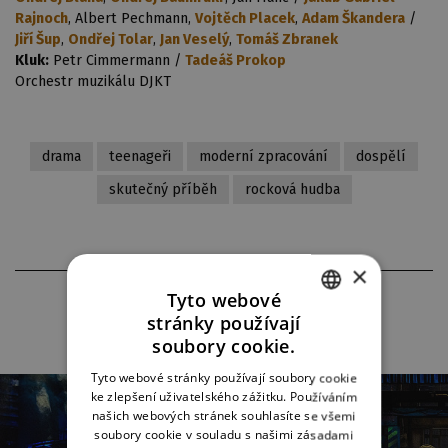
Rajnoch
, Albert Pechmann,
Vojtěch Placek
,
Adam Škandera
/
Jiří Šup
,
Ondřej Tolar
,
Jan Veselý
,
Tomáš Zbranek
Kluk:
Petr Cimmermann /
Tadeáš Prokop
Orchestr muzikálu DJKT
drama
teenageři
moderní zpracování
dospělí
skutečný příběh
rocková hudba
×
FOTOGRAFIE Z INSCENACE
Tyto webové
stránky používají
CZECH
soubory cookie.
ENGLISH
Tyto webové stránky používají soubory cookie
ke zlepšení uživatelského zážitku. Používáním
GERMAN
našich webových stránek souhlasíte se všemi
soubory cookie v souladu s našimi zásadami