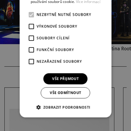
používání souborů cookie.
Více informací
NEZBYTNĚ NUTNÉ SOUBORY
VÝKONOVÉ SOUBORY
SOUBORY CÍLENÍ
Autor fotografií: Martina Root
FUNKČNÍ SOUBORY
NEZAŘAZENÉ SOUBORY
MERCH
VŠE PŘIJMOUT
VŠE ODMÍTNOUT
SKLENĚNÝ HRNEK JESUS CHRIST
SUPERSTAR
ZOBRAZIT PODROBNOSTI