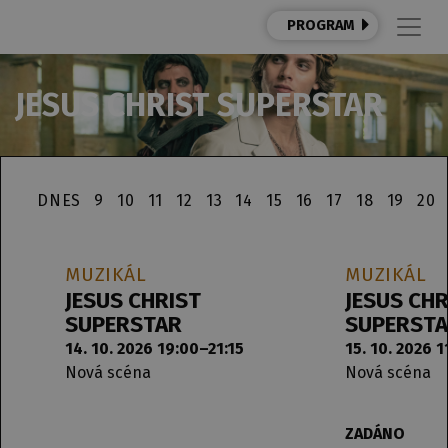
PROGRAM
JESUS CHRIST SUPERSTAR
DNES
9
10
11
12
13
14
15
16
17
18
19
20
MUZIKÁL
MUZIKÁL
JESUS CHRIST
JESUS CHR
SUPERSTAR
SUPERST
14. 10. 2026 19:00–21:15
15. 10. 2026 1
Nová scéna
Nová scéna
ZADÁNO