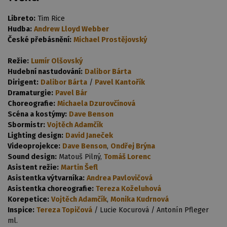
Libreto:
Tim Rice
Hudba:
Andrew Lloyd Webber
České přebásnění:
Michael Prostějovský
Režie:
Lumír Olšovský
Hudební nastudování:
Dalibor Bárta
Dirigent:
Dalibor Bárta
/
Pavel Kantořík
Dramaturgie:
Pavel Bár
Choreografie:
Michaela Dzurovčínová
Scéna a kostýmy:
Dave Benson
Sbormistr:
Vojtěch Adamčík
Lighting design:
David Janeček
Videoprojekce:
Dave Benson
,
Ondřej Brýna
Sound design:
Matouš Pilný,
Tomáš Lorenc
Asistent režie:
Martin Šefl
Asistentka výtvarníka:
Andrea Pavlovičová
Asistentka choreografie:
Tereza Koželuhová
Korepetice:
Vojtěch Adamčík
,
Monika Kudrnová
Inspice:
Tereza Topičová
/ Lucie Kocurová / Antonín Pfleger
ml.