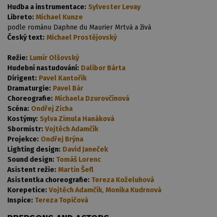
Hudba a instrumentace:
Sylvester Levay
Libreto:
Michael Kunze
podle románu Daphne du Maurier Mrtvá a živá
Český text:
Michael Prostějovský
Režie:
Lumír Olšovský
Hudební nastudování:
Dalibor Bárta
Dirigent:
Pavel Kantořík
Dramaturgie:
Pavel Bár
Choreografie:
Michaela Dzurovčínová
Scéna:
Ondřej Zicha
Kostýmy:
Sylva Zimula Hanáková
Sbormistr:
Vojtěch Adamčík
Projekce:
Ondřej Brýna
Lighting design:
David Janeček
Sound design:
Tomáš Lorenc
Asistent režie:
Martin Šefl
Asistentka choreografie:
Tereza Koželuhová
Korepetice:
Vojtěch Adamčík
,
Monika Kudrnová
Inspice:
Tereza Topičová