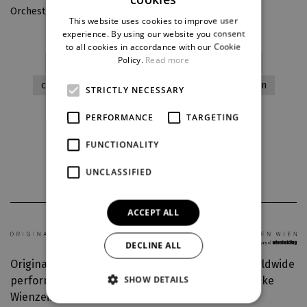
CZECH
Orchestr muzikálu DJKT
This website uses cookies to improve user
ENGLISH
experience. By using our website you consent
to all cookies in accordance with our Cookie
GERMAN
Policy.
Read more
drama
traditional processing
romantic
contemporary artwork
adults
to graduation
STRICTLY NECESSARY
PERFORMANCE
TARGETING
Download current
FUNCTIONALITY
UNCLASSIFIED
ACCEPT ALL
DECLINE ALL
Original production: Vereinigte Bühnen Wien, Worldwide
SHOW DETAILS
performance rights: VBW International GmbH, Linke
Wienzeile 6, 1060 Vienna, Austria