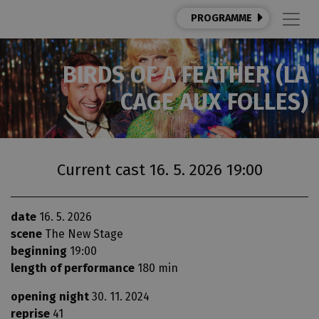
PROGRAMME
BIRDS OF A FEATHER (LA
CAGE AUX FOLLES)
Current cast 16. 5. 2026 19:00
date
16. 5. 2026
scene
The New Stage
beginning
19:00
length of performance
180 min
opening night
30. 11. 2024
reprise
41