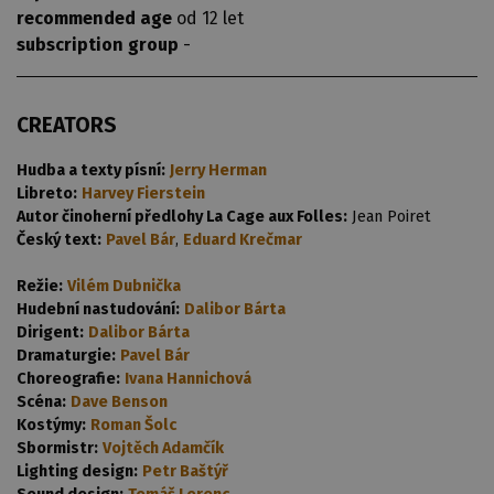
recommended age
od 12 let
subscription group
-
CREATORS
Hudba a texty písní:
Jerry Herman
Libreto:
Harvey Fierstein
Autor činoherní předlohy La Cage aux Folles:
Jean Poiret
Český text:
Pavel Bár
,
Eduard Krečmar
Režie:
Vilém Dubnička
Hudební nastudování:
Dalibor Bárta
Dirigent:
Dalibor Bárta
Dramaturgie:
Pavel Bár
Choreografie:
Ivana Hannichová
Scéna:
Dave Benson
Kostýmy:
Roman Šolc
Sbormistr:
Vojtěch Adamčík
Lighting design:
Petr Baštýř