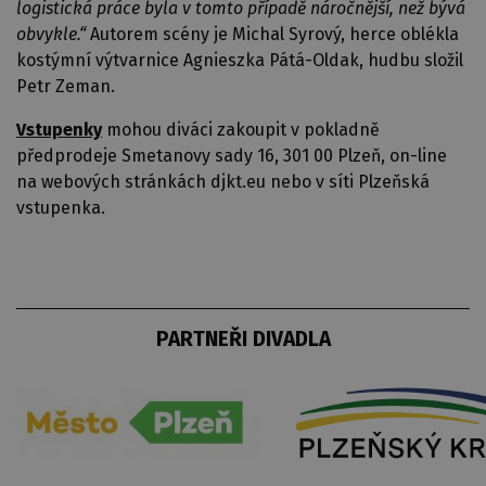
logistická práce byla v tomto případě náročnější, než bývá
obvykle.“
Autorem scény je Michal Syrový, herce oblékla
kostýmní výtvarnice Agnieszka Pátá-Oldak, hudbu složil
Petr Zeman.
Vstupenky
mohou diváci zakoupit v pokladně
předprodeje Smetanovy sady 16, 301 00 Plzeň, on-line
na webových stránkách djkt.eu nebo v síti Plzeňská
vstupenka.
PARTNEŘI DIVADLA