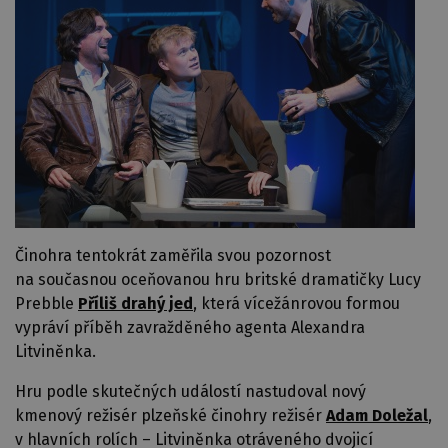
Činohra tentokrát zaměřila svou pozornost
na současnou oceňovanou hru britské dramatičky Lucy
Prebble
Příliš drahý jed
, která vícežánrovou formou
vypráví příběh zavražděného agenta Alexandra
Litviněnka.
Hru podle skutečných událostí nastudoval nový
kmenový režisér plzeňské činohry režisér
Adam Doležal
,
v hlavních rolích – Litviněnka otráveného dvojicí