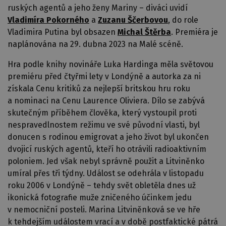
ruských agentů a jeho ženy Mariny – diváci uvidí
Vladimíra Pokorného
a
Zuzanu Ščerbovou
, do role
Vladimira Putina byl obsazen
Michal Štěrba
. Premiéra je
naplánována na 29. dubna 2023 na Malé scéně.
Hra podle knihy novináře Luka Hardinga měla světovou
premiéru před čtyřmi lety v Londýně a autorka za ni
získala Cenu kritiků za nejlepší britskou hru roku
a nominaci na Cenu Laurence Oliviera. Dílo se zabývá
skutečným příběhem člověka, který vystoupil proti
nespravedlnostem režimu ve své původní vlasti, byl
donucen s rodinou emigrovat a jeho život byl ukončen
dvojicí ruských agentů, kteří ho otrávili radioaktivním
poloniem. Jed však nebyl správně použit a Litviněnko
umíral přes tři týdny. Událost se odehrála v listopadu
roku 2006 v Londýně – tehdy svět obletěla dnes už
ikonická fotografie muže zničeného účinkem jedu
v nemocniční posteli. Marina Litviněnková se ve hře
k tehdejším událostem vrací a v době postfaktické pátrá