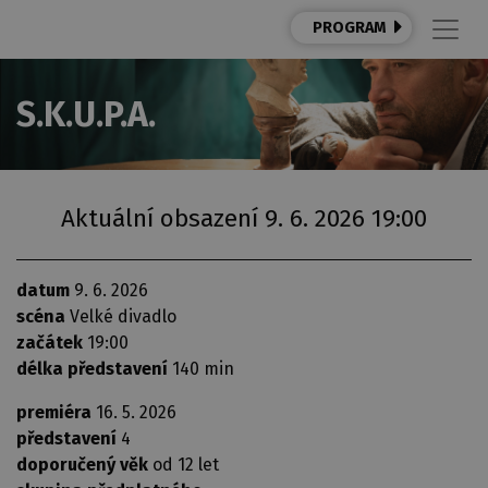
PROGRAM
S.K.U.P.A.
Aktuální obsazení 9. 6. 2026 19:00
datum
9. 6. 2026
scéna
Velké divadlo
začátek
19:00
délka představení
140 min
premiéra
16. 5. 2026
představení
4
doporučený věk
od 12 let