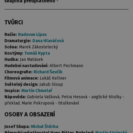
skupina předplatného
-
TVŮRCI
Režie:
Radovan Lipus
Dramaturgie:
Dana Hlaváčová
Scéna:
Marek Zákostelecký
Kostýmy:
Tomáš Kypta
Hudba:
Jan Matásek
Hudební nastudování:
Albert Pechmann
Choreografie:
Richard Ševčík
Filmová animace:
Lukáš Kellner
Světelný design:
Jakub Sloup
Inspice:
Martin Chmelař
Nápověda:
Gabriela Vašková, Petra Hesová - anglické titulky -
překlad, Marie Pokrupová - titulkování
OSOBY A OBSAZENÍ
Josef Skupa:
Michal Štěrba
Německý vyšetřovatel Hans Ritter, Nohsled:
Martin Stránský