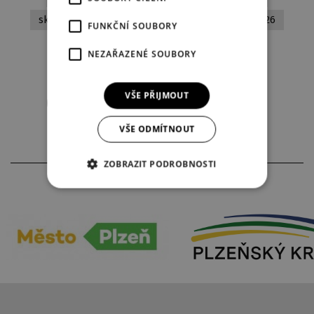
skutečný příběh
činohra
premiéry 2025/2026
FUNKČNÍ SOUBORY
český autor
NEZAŘAZENÉ SOUBORY
VŠE PŘIJMOUT
Stáhnout aktuální obsazení
VŠE ODMÍTNOUT
ZOBRAZIT PODROBNOSTI
PARTNEŘI DIVADLA