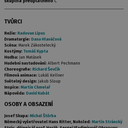
skupina předplatného
Č
TVŮRCI
Režie:
Radovan Lipus
Dramaturgie:
Dana Hlaváčová
Scéna:
Marek Zákostelecký
Kostýmy:
Tomáš Kypta
Hudba:
Jan Matásek
Hudební nastudování:
Albert Pechmann
Choreografie:
Richard Ševčík
Filmová animace:
Lukáš Kellner
Světelný design:
Jakub Sloup
Inspice:
Martin Chmelař
Nápověda:
David Kubát
OSOBY A OBSAZENÍ
Josef Skupa:
Michal Štěrba
Německý vyšetřovatel Hans Ritter, Nohsled:
Martin Stránský
Strýc, dějepisář prof. Horák, Sergej Vladimirovič Obrazcov: