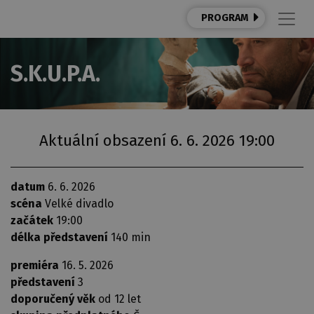
PROGRAM
S.K.U.P.A.
Aktuální obsazení 6. 6. 2026 19:00
datum
6. 6. 2026
scéna
Velké divadlo
začátek
19:00
délka představení
140 min
premiéra
16. 5. 2026
představení
3
doporučený věk
od 12 let