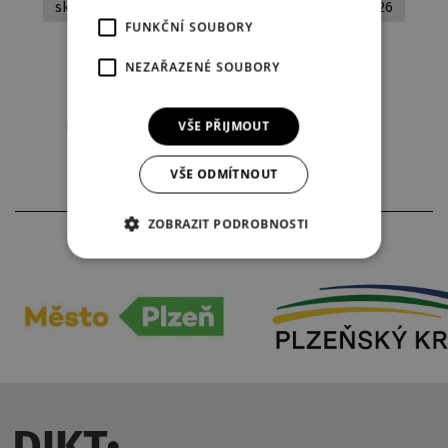
skutečný příběh
činohra
premiéry 2025/2026
FUNKČNÍ SOUBORY
český autor
NEZAŘAZENÉ SOUBORY
Stáhnout aktuální obsazení
VŠE PŘIJMOUT
VŠE ODMÍTNOUT
ZOBRAZIT PODROBNOSTI
PARTNEŘI DIVADLA