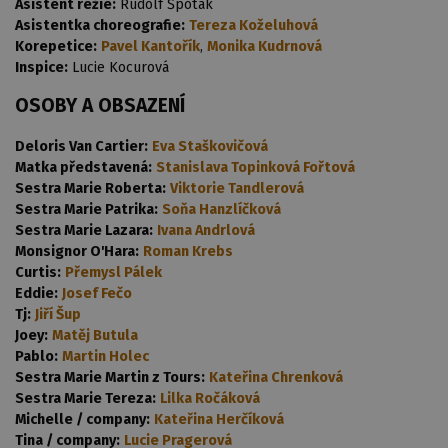
Asistent režie:
Rudolf Špoták
Asistentka choreografie:
Tereza Koželuhová
Korepetice:
Pavel Kantořík
,
Monika Kudrnová
Inspice:
Lucie Kocurová
OSOBY A OBSAZENÍ
Deloris Van Cartier:
Eva Staškovičová
Matka představená:
Stanislava Topinková Fořtová
Sestra Marie Roberta:
Viktorie Tandlerová
Sestra Marie Patrika:
Soňa Hanzlíčková
Sestra Marie Lazara:
Ivana Andrlová
Monsignor O'Hara:
Roman Krebs
Curtis:
Přemysl Pálek
Eddie:
Josef Fečo
Tj:
Jiří Šup
Joey:
Matěj Butula
Pablo:
Martin Holec
Sestra Marie Martin z Tours:
Kateřina Chrenková
Sestra Marie Tereza:
Lilka Ročáková
Michelle / company:
Kateřina Herčíková
Tina / company:
Lucie Pragerová