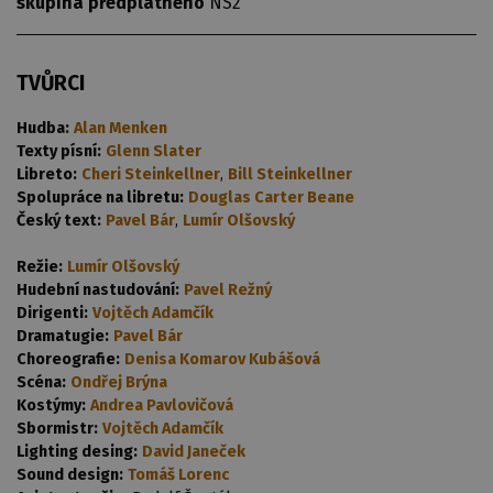
skupina předplatného
NS2
TVŮRCI
Hudba:
Alan Menken
Texty písní:
Glenn Slater
Libreto:
Cheri Steinkellner
,
Bill Steinkellner
Spolupráce na libretu:
Douglas Carter Beane
Český text:
Pavel Bár
,
Lumír Olšovský
Režie:
Lumír Olšovský
Hudební nastudování:
Pavel Režný
Dirigenti:
Vojtěch Adamčík
Dramatugie:
Pavel Bár
Choreografie:
Denisa Komarov Kubášová
Scéna:
Ondřej Brýna
Kostýmy:
Andrea Pavlovičová
Sbormistr:
Vojtěch Adamčík
Lighting desing:
David Janeček
Sound design:
Tomáš Lorenc