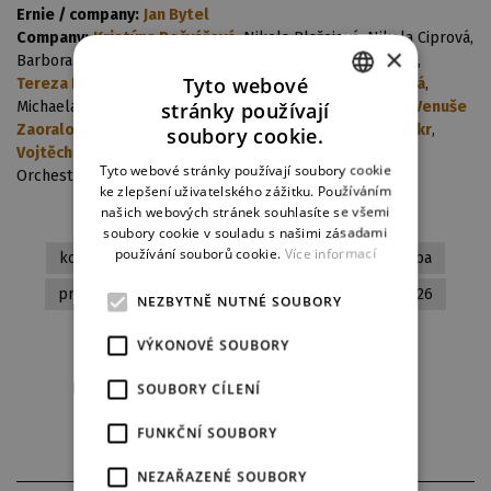
Ernie / company:
Jan Bytel
Company:
Kristýna Bečvářová
, Nikola Blažejová, Nikola Ciprová,
×
Barbora Čmolíková, Michaela Dvořáková,
Nikola Erneker
,
Tyto webové
Tereza Koželuhová
, Kristýna Štychová,
Hana Spinethová
,
stránky používají
Michaela Šálková, Kristina Stejskalová, Eliška Trojanová,
Venuše
CZECH
Zaoralová Dvořáková
,
Lucie Zvoníková
,
Ondřej Baumrukr
,
soubory cookie.
Vojtěch Placek
,
Martin Šefl
ENGLISH
Tyto webové stránky používají soubory cookie
Orchestr muzikálu DJKT
ke zlepšení uživatelského zážitku. Používáním
GERMAN
našich webových stránek souhlasíte se všemi
soubory cookie v souladu s našimi zásadami
používání souborů cookie.
Více informací
komedie
tradiční zpracování
současná tvorba
pro celou rodinu
muzikál
premiéry 2025/2026
NEZBYTNĚ NUTNÉ SOUBORY
VÝKONOVÉ SOUBORY
Stáhnout aktuální obsazení
SOUBORY CÍLENÍ
FUNKČNÍ SOUBORY
NEZAŘAZENÉ SOUBORY