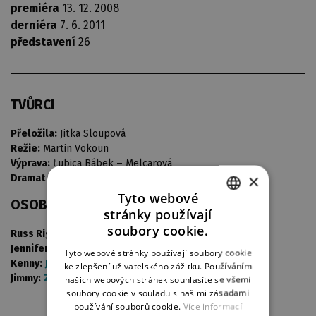
premiéra
13. 12. 2008
derniéra
7. 6. 2011
představení
26
TVŮRCI
Přeložila:
Jitka Sloupová
Režie:
Martin Vokoun
Výprava:
Ľubica Bábek – Melcarová
×
Dramaturgie:
Marie Caltová
Tyto webové
OSOBY A OBSAZENÍ
stránky používají
CZECH
soubory cookie.
Russ Rigel:
Martin Stránský
ENGLISH
Jennifer Bartonová:
Andrea Černá
Tyto webové stránky používají soubory cookie
Kenny:
Jan Maléř
ke zlepšení uživatelského zážitku. Používáním
GERMAN
Jimmy:
Zdeněk Rohlíček
našich webových stránek souhlasíte se všemi
soubory cookie v souladu s našimi zásadami
používání souborů cookie.
Více informací