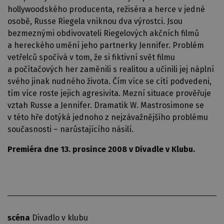
hollywoodského producenta, režiséra a herce v jedné
osobě, Russe Riegela vniknou dva výrostci. Jsou
bezmeznými obdivovateli Riegelových akčních filmů
a hereckého umění jeho partnerky Jennifer. Problém
vetřelců spočívá v tom, že si fiktivní svět filmu
a počítačových her zaměnili s realitou a učinili jej náplní
svého jinak nudného života. Čím více se cítí podvedeni,
tím více roste jejich agresivita. Mezní situace prověřuje
vztah Russe a Jennifer. Dramatik W. Mastrosimone se
v této hře dotýká jednoho z nejzávažnějšího problému
současnosti – narůstajícího násilí.
Premiéra dne 13. prosince 2008 v Divadle v Klubu.
scéna
Divadlo v klubu