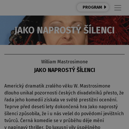
PROGRAM
JAKO NAPROSTÝ ŠÍLENCI
William Mastrosimone
JAKO NAPROSTÝ ŠÍLENCI
Americký dramatik zralého věku W. Mastrosimone
dlouho unikal pozornosti českých divadelníků přesto, že
řada jeho komedií získala ve světě prestižní ocenění.
Teprve před deseti lety dokončená hra Jako naprostý
šílenci způsobila, že i u nás vešel do povědomí jevištních
tvůrců. Černá komedie se v průběhu děje mění
v napínavý thriller. Do luxusní vily úspěšného