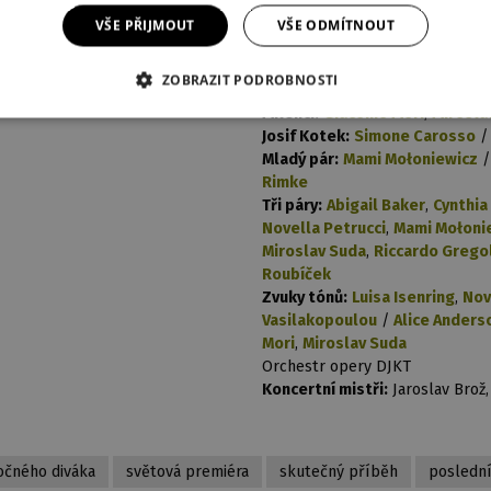
né v DJKT
Antonína, Čajkovského žena:
S
VŠE PŘIJMOUT
VŠE ODMÍTNOUT
Andronika Tarkošová
Anton Rubinstein:
Richard Ševč
ZOBRAZIT PODROBNOSTI
Naděžda von Meck:
Jarmila Hru
Milenci:
Giacomo Mori
,
Mirosla
Josif Kotek:
Simone Carosso
Mladý pár:
Mami Mołoniewicz
Rimke
Tři páry:
Abigail Baker
,
Cynthia
Novella Petrucci
,
Mami Mołoni
Miroslav Suda
,
Riccardo Grego
Roubíček
Zvuky tónů:
Luisa Isenring
,
Nov
Vasilakopoulou
/
Alice Anders
Mori
,
Miroslav Suda
Orchestr opery DJKT
Koncertní mistři:
Jaroslav Brož
očného diváka
světová premiéra
skutečný příběh
poslední