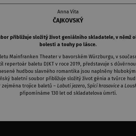
Anna Vita
ČAJKOVSKÝ
r přibližuje složitý život geniálního skladatele, v němž ok
bolesti a touhy po lásce.
baletu Mainfranken Theater v bavorském Würzburgu, v souča
l repertoár baletu DJKT v roce 2019, představuje s důvěrnou 
 nesené hudbou slavného romantika jsou naplněny hlubokými pr
ňský baletní soubor přibližuje složitý život génia a tvůrce 
 zejména trojice baletů –
Labutí jezero
,
Spící krasavice
a
Lous
připomínáme 130 let od skladatelova úmrtí.