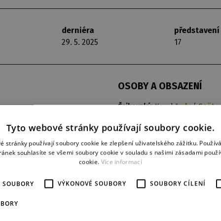
derniéra
představení
29. 5. 2025
17
OSOBY A OBSAZENÍ
Čajkovský:
Karel Audy
/
Gaëtan
Apuchtin, svůdce:
Justin Rimke
Tyto webové stránky používají soubory cookie.
mladý Čajkovský:
Margarida G
Matka:
Abigail Baker
/
Zuzana 
é stránky používají soubory cookie ke zlepšení uživatelského zážitku. Použív
Otec:
Miroslav Hradil
/
Vojtěch
ránek souhlasíte se všemi soubory cookie v souladu s našimi zásadami použí
Modest, bratr:
Alyssia Caldona
cookie.
Více informací
Alexandra, mladá sestra:
Miche
Alexandra, dospělá sestra:
Sar
É SOUBORY
VÝKONOVÉ SOUBORY
SOUBORY CÍLENÍ
Lew Dawidow, její manžel:
Ricc
Vladimír, synovec:
Marius Math
UBORY
Taťána, neteř:
Victoria Roemer
 Valáška – scénografa a
Vladimírova přítelkyně:
Mami M