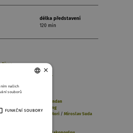
délka představení
120 min
 Pires
×
/
Mátyás Sántha
onçalves
/
Victoria Roemer
Hradilová
áním našich
CZECH
 Jansa
vání souborů
zzi
/
Cynthia Brandan
ENGLISH
la Quartiero
/
Cynthia Brandan
GERMAN
a Antikainen
/
Luisa Isenring
FUNKČNÍ SOUBORY
ardo Gregolin
/
Giacomo Mori
/
Miroslav Suda
ieu
/
Justin Rimke
/
Avril Wieland
ołoniewicz
/
Afroditi Vasilakopoulou