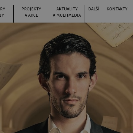
RY
PROJEKTY
AKTUALITY
DALŠÍ
KONTAKTY
NY
A AKCE
A MULTIMÉDIA