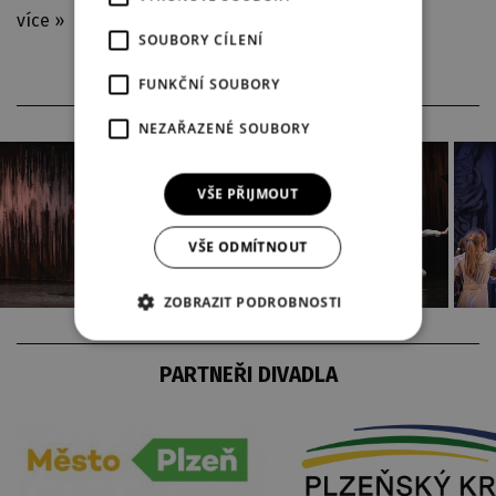
více »
SOUBORY CÍLENÍ
FUNKČNÍ SOUBORY
NEZAŘAZENÉ SOUBORY
VŠE PŘIJMOUT
VŠE ODMÍTNOUT
ZOBRAZIT PODROBNOSTI
PARTNEŘI DIVADLA