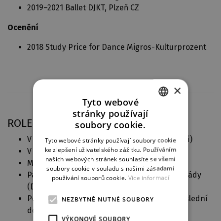
2019–2021 Ballet DJKT, Plzeň CZ
Ocenění
2018 Study Price for Dance Migros-Kulturprozent
×
Tyto webové
stránky používají
CZECH
ROLE V DJKT
soubory cookie.
ENGLISH
V dalších rolích (
Edith - vrabčák z předměstí
)
Tyto webové stránky používají soubory cookie
ke zlepšení uživatelského zážitku. Používáním
V dalších rolích (
Ferdinand a Filipína
)
GERMAN
našich webových stránek souhlasíte se všemi
Modest, bratr (
Čajkovský
)
soubory cookie v souladu s našimi zásadami
Pas de deux entrance, Seguidilla, Cikáni, Dryády
používání souborů cookie.
Více informací
(
Don Quijote
)
Polonéza, Double Anastázie (
Anastázie - poslední
NEZBYTNĚ NUTNÉ SOUBORY
dcera cara
)
VÝKONOVÉ SOUBORY